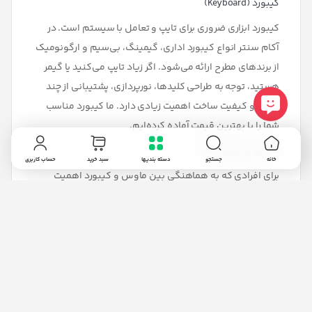
کیبورد (Keyboard)
کیبورد ابزاری ضروری برای تایپ و تعامل با سیستم است. در
آکام سنتر انواع کیبورد
اداری، گیمینگ، بی‌سیم و ارگونومیک
از برندهای مطرح ارائه می‌شود. اگر زیاد تایپ می‌کنید یا گیمر
هستید، توجه به طراحی کلیدها، نورپردازی، پشتیبانی از چند
رسانه و کیفیت ساخت اهمیت زیادی دارد. ما کیبورد مناسب
شما را با بهترین قیمت آماده کرده‌ایم.
ماوس و کیبورد ست
خانه
جستجو
دسته بندیها
سبد خرید
حساب کاربری
برای افرادی که به هماهنگی بین ماوس و کیبورد اهمیت
می‌دهند، ست‌های ترکیبی انتخابی ایده‌آل هستند. این
محصولات اغلب از لحاظ طراحی، رنگ‌بندی و نوع اتصال (بی‌سیم
یا سیمی) با هم همخوانی کامل دارند و روی میز کار شما نظم
و زیبایی ایجاد می‌کنند.
هدفون، هدست و ایرفون
ابزارهای صوتی مثل هدفون، هدست و ایرفون برای گوش