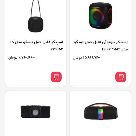
اسپیکر بلوتوثی قابل حمل تسکو
اسپیکر قابل حمل تسکو مدل TS
مدل TS 23453
23352
15,999,720
تومان
2,790,480
تومان