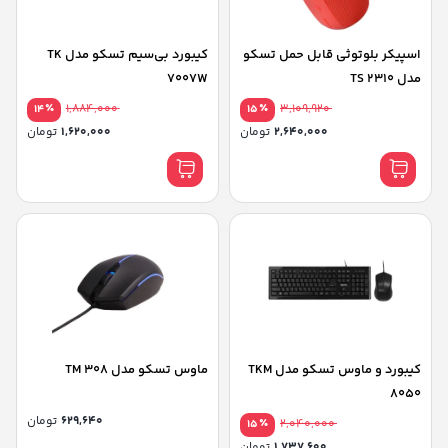
اسپیکر بلوتوثی قابل حمل تسکو
کیبورد بی‌سیم تسکو مدل TK
مدل TS 2310
7007W
٪
1,884,000
٪
3,109,920
14
15
2,640,000
تومان
1,620,000
تومان
کیبورد و ماوس تسکو مدل TKM
ماوس تسکو مدل TM 308
8050
629,640
تومان
٪
2,040,000
15
1,737,600
تومان