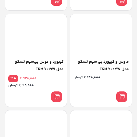
ماوس و کیبورد بی سیم تسکو
کیبورد و موس بی‌سیم تسکو
مدل TKM 7027W
مدل TKM 7019W
2,460,000
تومان
٪
2,520,000
12
2,218,800
تومان