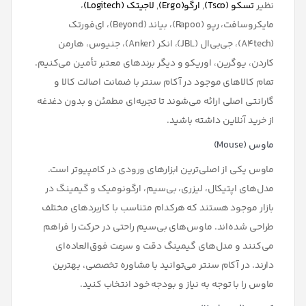
نظیر
تسکو (Tsco)
,
ارگو(Ergo)
,
لاجیتک (Logitech)
،
مایکروسافت، رپو (Rapoo)، بیاند (Beyond)، ای‌فورتک
(A4tech)، جی‌بی‌ال (JBL)، انکر (Anker)، جنیوس، هارمن
کاردن، یوگرین، اوریکو
و دیگر برندهای معتبر تأمین می‌کنیم.
تمام کالاهای موجود در آکام سنتر با
ضمانت اصالت کالا و
گارانتی اصلی
ارائه می‌شوند تا تجربه‌ای مطمئن و بدون دغدغه
از خرید آنلاین داشته باشید.
ماوس (Mouse)
ماوس یکی از اصلی‌ترین ابزارهای ورودی در کامپیوتر است.
مدل‌های
اپتیکال، لیزری، بی‌سیم، ارگونومیک و گیمینگ
در
بازار موجود هستند که هرکدام متناسب با کاربردهای مختلف
طراحی شده‌اند. ماوس‌های بی‌سیم راحتی در حرکت را فراهم
می‌کنند و مدل‌های گیمینگ دقت و سرعت فوق‌العاده‌ای
دارند. در آکام سنتر می‌توانید با مشاوره تخصصی، بهترین
ماوس را با توجه به نیاز و بودجه خود انتخاب کنید.