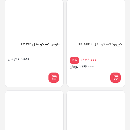
کیبورد تسکو مدل TK 8042
ماوس تسکو مدل TM 212
619,080
تومان
٪
1,434,000
12
1,266,000
تومان