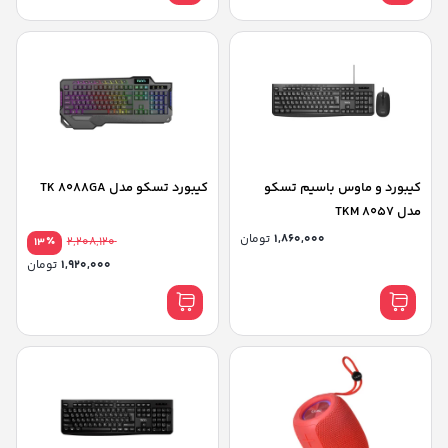
کیبورد و ماوس باسیم تسکو
کیبورد تسکو مدل TK 8088GA
مدل TKM 8057
1,860,000
تومان
٪
2,208,120
13
1,920,000
تومان