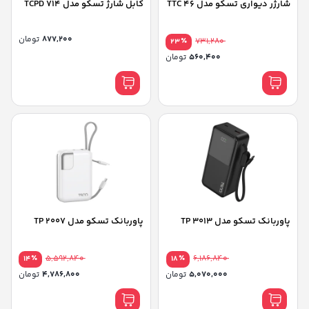
شارژر دیواری تسکو مدل TTC 46
کابل شارژ تسکو مدل TCPD 714
877,200
تومان
٪
731,280
23
560,400
تومان
پاوربانک تسکو مدل TP 3013
پاوربانک تسکو مدل TP 2007
٪
5,592,840
٪
6,186,840
14
18
5,070,000
تومان
4,786,800
تومان