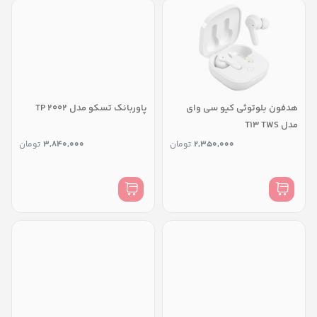
هدفون بلوتوثی کیو سی وای
پاوربانک تسکو مدل TP 2002
مدل T13 TWS
2,350,000
تومان
3,840,000
تومان