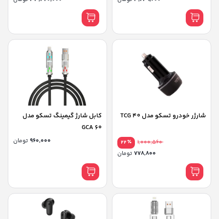
شارژر خودرو تسکو مدل TCG 40
کابل شارژ گیمینگ تسکو مدل
GCA 60
960,000
تومان
٪
1,000,560
22
778,800
تومان