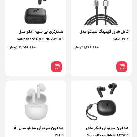
کابل شارژ گیمینگ تسکو مدل
هندزفری بی سیم انکر مدل
Soundcore R50i NC A3959
GCA 240
1,260,000
تومان
3,250,000
تومان
هدفون بلوتوثی انکر مدل
هدفون بلوتوثی هایلو مدل X1
PLUS
SoundCore R50i A3949