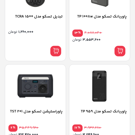
پاوربانک تسکو مدل TP 1008w
تبدیل تسکو مدل TCRA 1500
1,260,000
تومان
٪
4,088,040
13
3,553,200
تومان
پاوربانک تسکو مدل TP 959
پاوراستیشن تسکو مدل TST 201
٪
35,449,920
٪
3,932,280
6
17
3,249,600
تومان
33,420,000
تومان