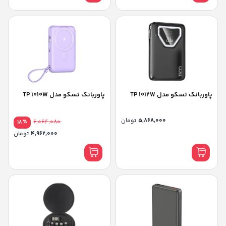
پاوربانک تسکو مدل TP 1012W
پاوربانک تسکو مدل TP 1010W
5,868,000
تومان
٪
6,064,080
18
4,962,000
تومان