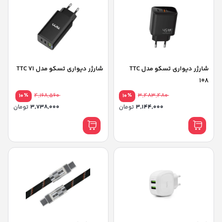
شارژر دیواری تسکو مدل TTC
شارژر دیواری تسکو مدل TTC 71
108
٪
4,168,560
٪
3,483,480
10
10
3,144,000
تومان
3,738,000
تومان