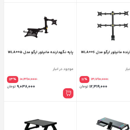
ده مانیتور ارگو مدل WLA006
پایه نگهدارنده مانیتور ارگو مدل WLA005
بار
موجود در انبار
٪
٪
13
10,390,000
11
13,790,000
9,038,000
12,319,000
تومان
تومان