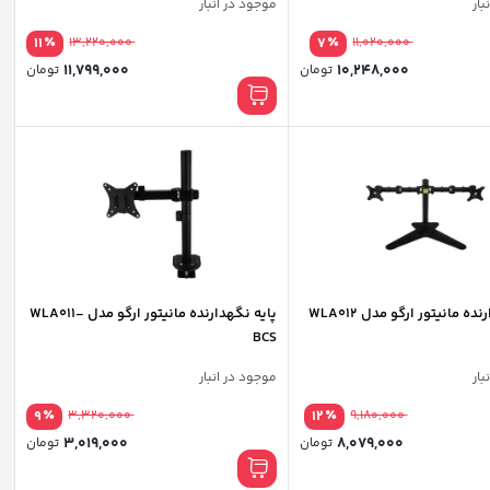
بار
موجود در انبار
٪
٪
11
13,220,000
7
11,020,000
11,799,000
10,248,000
تومان
تومان
ده مانیتور ارگو مدل WLA012
پایه نگهدارنده مانیتور ارگو مدل WLA011-
BCS
بار
موجود در انبار
٪
٪
9
3,320,000
12
9,180,000
3,019,000
8,079,000
تومان
تومان