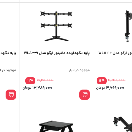
رگو مدل WLA010
پایه نگهدارنده مانیتور ارگو مدل WLA009
پایه نگهدارن
موجود در انبار
موجود در ان
٪
٪
11
15,190,000
11
4,240,000
13,489,000
3,769,000
تومان
تومان