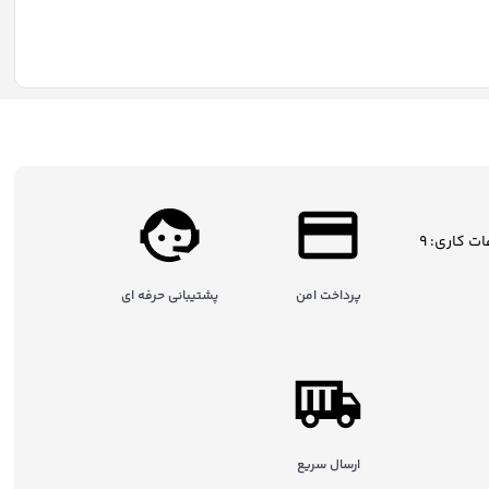
شمگیری بهبود دهد. انتخاب تجهیزات جانبی استاندارد علاوه بر افزایش