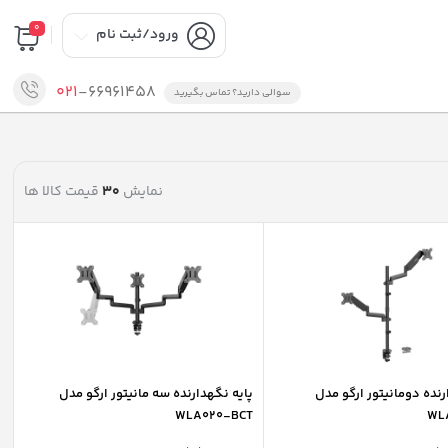
0
ورود/ثبت نام
021
-66961458
سوالی دارید؟ تماس بگیرید
نمایش
30
قیمت کالا ها
رنده دومانیتور ارگو مدل
پایه نگهدارنده سه مانیتور ارگو مدل
WLA020-BCT
WL