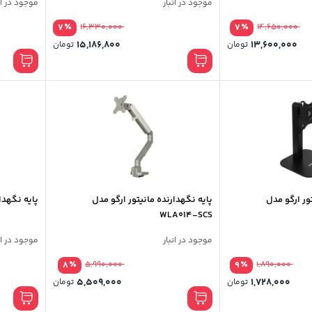
موجود در انبار
موجود در ان
٪
٪
7
16,330,000
7
14,650,000
15,186,800
13,600,000
تومان
تومان
ور ارگو مدل
پایه نگهدارنده مانیتور ارگو مدل
پایه نگهدارن
WLA014-SCS
موجود در انبار
موجود در ان
٪
٪
8
5,990,000
9
1,890,000
5,509,000
1,728,000
تومان
تومان