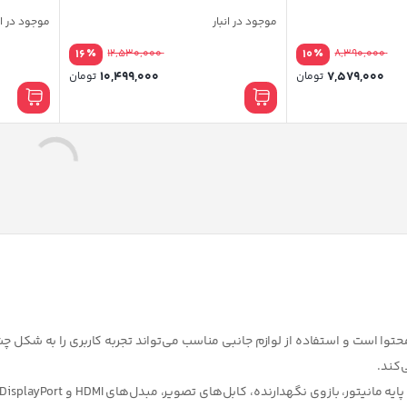
موجود در انبار
موجود در ان
٪
٪
16
12,530,000
10
8,390,000
10,499,000
7,579,000
تومان
تومان
تور تسکو مدل
پایه نگهدارنده دیواری لپ تاپ و مانیتور
پایه نگهدا
ارگو مدل WAB088
023-BCD
5.00
در انبار موجود نمی باشد
در انبار
792,000
تومان