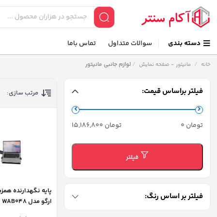
دسته بندی
سوالات متداول
تماس باما
/
/
لوازم جانبی مانیتور
خانه
مانیتور - صفحه نمایش
فیلتر براساس قیمت:
مرتب سازی:
حداقل
حداکثر
تومان 0
تومان 15,186,800
قیمت
قیمت
فیلتر
پایه نگهدارنده همزم
فیلتر بر اساس رنگ:
ارگو مدل WAB048