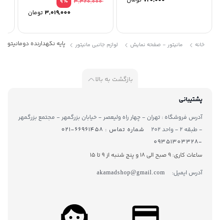
720,000
تومان
12,590,000
٪
3,320,000
9
3,019,000
تومان
پایه نگهدارنده دومانیتور ارگو مدل 
خانه
مانیتور - صفحه نمایش
لوازم جانبی مانیتور
بازگشت به بالا
پشتیبانی
آدرس فروشگاه : تهران - چهار راه ولیعصر - خیابان بزرگمهر - مجتمع بزرگمهر
- طبقه ۲ - واحد ۲۰۲
شماره تماس : ۶۶۹۶۱۴۵۸-۰۲۱
-۰۹۳۵۱۳۰۳۳۲۸
ساعات کاری: 9 صبح الی 18 و پنج شنبه از 9 تا ۱5
آدرس ایمیل:
akamadshop@gmail.com