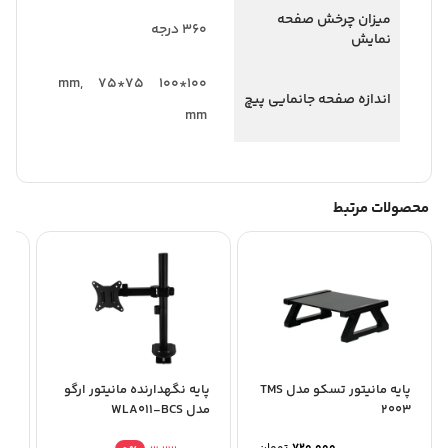
میزان چرخش صفحه
۳۶۰ درجه
نمایش
100*100 mm, 75*75
اندازه صفحه جانمایی پیچ
mm
محصولات مرتبط
پایه مانیتور تسکو مدل TMS
پایه نگهدارنده مانیتور ارگو
پا
2003
مدل WLA011-BCS
مدل 