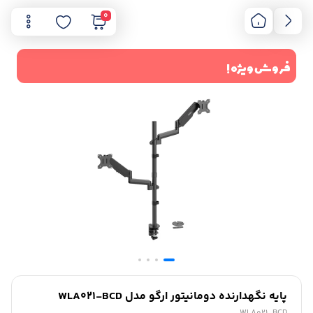
0
فروش ویژه !
پایه نگهدارنده دومانیتور ارگو مدل WLA021-BCD