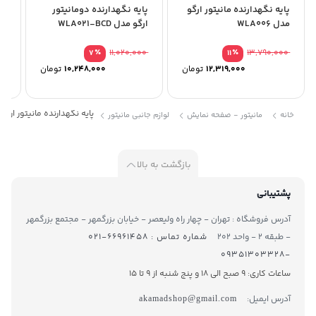
پایه نگهدارنده مانیتور ارگو
پایه نگهدارنده دومانیتور
پا
مدل WLA006
ارگو مدل WLA021-BCD
مدل 
15,190,000
٪
11,020,000
٪
13,790,000
7
11
12,319,000
تومان
10,248,000
تومان
پایه نگهدارنده مانیتور ارگو مدل 
خانه
مانیتور - صفحه نمایش
لوازم جانبی مانیتور
بازگشت به بالا
پشتیبانی
آدرس فروشگاه : تهران - چهار راه ولیعصر - خیابان بزرگمهر - مجتمع بزرگمهر
- طبقه ۲ - واحد ۲۰۲
شماره تماس : ۶۶۹۶۱۴۵۸-۰۲۱
-۰۹۳۵۱۳۰۳۳۲۸
ساعات کاری: 9 صبح الی 18 و پنج شنبه از 9 تا ۱5
آدرس ایمیل:
akamadshop@gmail.com