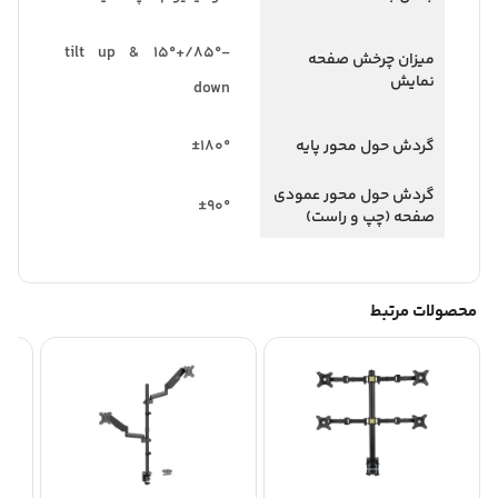
-85°/+15° tilt up &
میزان چرخش صفحه
نمایش
down
گردش حول محور پایه
±۱۸۰°
گردش حول محور عمودی
±۹۰°
صفحه (چپ و راست)
محصولات مرتبط