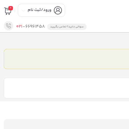
0
ورود/ثبت نام
021
-66961458
سوالی دارید؟ تماس بگیرید