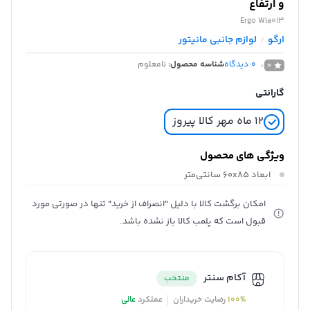
و ارتفاع
Ergo Wla013
ارگو
لوازم جانبی مانیتور
/
0
دیدگاه
شناسه محصول:
نامعلوم
0
گارانتی
12 ماه مهر کالا پیروز
ویژگی های محصول
ابعاد
۶۰x۸۵ سانتی‌متر
امکان برگشت کالا با دلیل "انصراف از خرید" تنها در صورتی مورد
قبول است که پلمب کالا باز نشده باشد.
آکام سنتر
منتخب
100%
رضایت خریداران
عملکرد
عالی