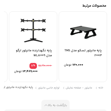
محصولات مرتبط
پایه مانیتور تسکو مدل TMS
پایه نگهدارنده مانیتور ارگو
پا
2003
مدل WLA009
تن
720,000
تومان
12,530,000
٪
15,190,000
11
13,489,000
تومان
پایه نگهدارنده مانیتور ارگو مدل WLA013 با تنظیم زاوی
خانه
مانیتور - صفحه نمایش
لوازم جانبی مانیتور
بازگشت به بالا