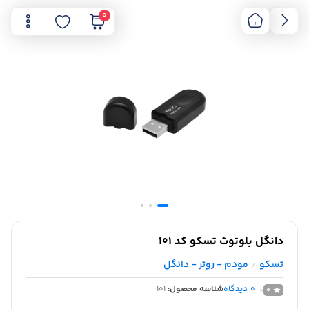
0
دانگل بلوتوث تسکو کد 101
تسکو
مودم - روتر - دانگل
/
0
دیدگاه
شناسه محصول:
101
0