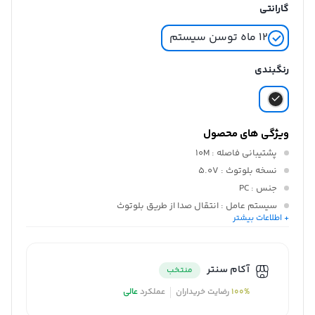
گارانتی
۱۲ ماه توسن سیستم
رنگبندی
ویژگی های محصول
پشتیبانی فاصله
: 10M
نسخه بلوتوث
: 5.0V
جنس
: PC
سیستم عامل
: انتقال صدا از طریق بلوتوث
+ اطلاعات بیشتر
پروفایل‌های قابل پشتیبانی
: A2DP,AVRCP,AVDTP,HFP,HSP
OUTPUT,3.5mm andio output,usb output
رابط
: AUX , USB
آکام سنتر
منتخب
100%
رضایت خریداران
عملکرد
عالی