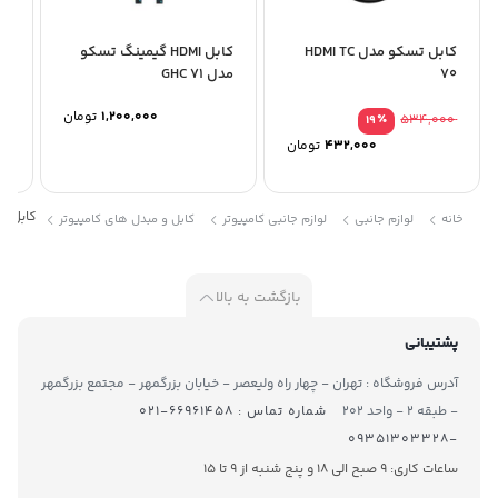
کابل تسکو مدل HDMI TC
کابل HDMI گیمینگ تسکو
70
مدل GHC 71
78
1,200,000
تومان
1,770,000
٪
534,000
19
432,000
تومان
کابل TSCO TC 581 VGA 1.8m
خانه
لوازم جانبی
لوازم جانبی کامپیوتر
کابل و مبدل های کامپیوتر
بازگشت به بالا
پشتیبانی
آدرس فروشگاه : تهران - چهار راه ولیعصر - خیابان بزرگمهر - مجتمع بزرگمهر
- طبقه ۲ - واحد ۲۰۲
شماره تماس : ۶۶۹۶۱۴۵۸-۰۲۱
-۰۹۳۵۱۳۰۳۳۲۸
ساعات کاری: 9 صبح الی 18 و پنج شنبه از 9 تا ۱5