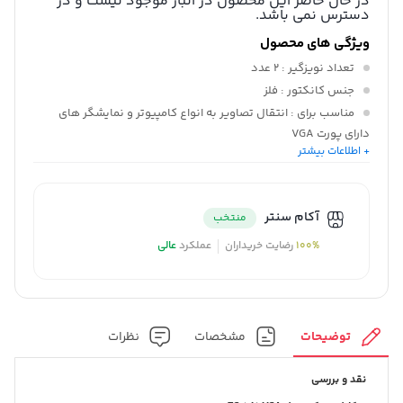
در حال حاضر این محصول در انبار موجود نیست و در
دسترس نمی باشد.
ویژگی های محصول
تعداد نویزگیر
: 2 عدد
جنس کانکتور
: فلز
مناسب برای
: انتقال تصاویر به انواع کامپیوتر و نمایشگر های
دارای پورت VGA
+ اطلاعات بیشتر
نوع سوکت
: VGA
روکش کابل
: Pvc
نوع کانکتورها
: VGA
آکام سنتر
منتخب
100%
رضایت خریداران
عملکرد
عالی
توضیحات
مشخصات
نظرات
نقد و بررسی