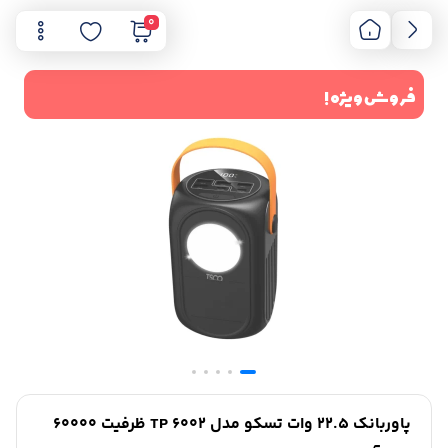
0
فروش ویژه !
پاوربانک 22.5 وات تسکو مدل TP 6002 ظرفیت 60000