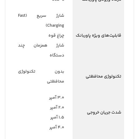
شارژ سریع (Fast
Charging)
قابلیت‌های ویژه پاوربانک
چراغ قوه
شارژ همزمان چند
دستگاه
بدون تکنولوژی
تکنولوژی محافظتی
محافظتی
۳.۰ آمپر
۲.۰ آمپر
شدت جریان خروجی
۱.۵ آمپر
۴.۰ آمپر