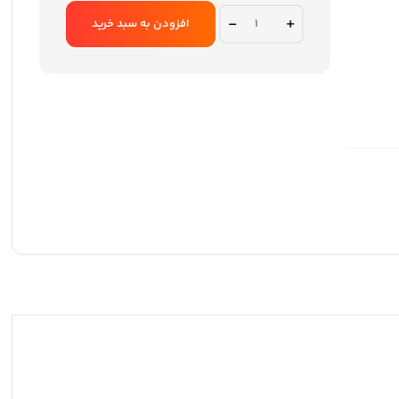
اسپیکر
افزودن به سبد خرید
گیمینگ
تسکو
مدل
GS
23360
quantity