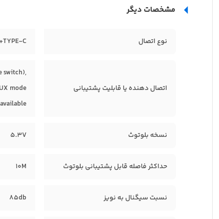
مشخصات دیگر
نوع اتصال
+TYPE-C
 switch),
اتصال دهنده یا قابلیت پشتیبانی
 AUX mode
available
نسخه بلوتوث
5.3V
حداکثر فاصله قابل پشتیبانی بلوتوث
10M
نسبت سیگنال به نویز
85db