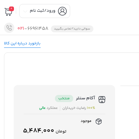
0
ورود/ثبت نام
021
-66961458
سوالی دارید؟ تماس بگیرید
بازخورد درباره این کالا
آکام سنتر
منتخب
100%
رضایت خریداران
عملکرد
عالی
موجود
5,484,000
تومان