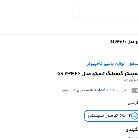
GS 23360
سکو
لوازم جانبی کامپیوتر
/
پیکر گیمینگ تسکو مدل GS 23360
GS 233
از 0 رای
0
دیدگاه
شناسه محصول:
نامعلوم
0
رانتی
۱۲ ماه توسن سیستم
گبندی