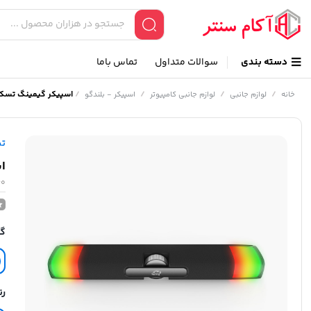
دسته بندی
سوالات متداول
تماس باما
/
/
/
/
اسپیکر گیمینگ تسکو مدل 
خانه
لوازم جانبی
لوازم جانبی کامپیوتر
اسپیکر - بلندگو
ت
اس
60
گا
رن