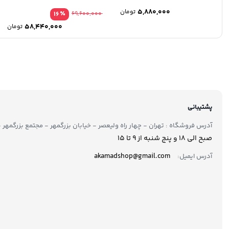
5,880,000
تومان
٪
16
69,600,000
58,440,000
تومان
پشتیبانی
آدرس فروشگاه : تهران - چهار راه ولیعصر - خیابان بزرگمهر - مجتمع بزرگمهر - طبقه ۲ - 
صبح الی 18 و پنج شنبه از 9 تا ۱5
akamadshop@gmail.com
آدرس ایمیل: