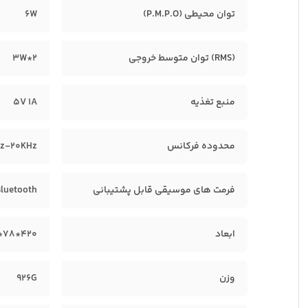
توان محیطی (P.M.P.O)
6W
(RMS) توان متوسط خروجی
3W*2
منبع تغذیه
5V 1A
محدوده فرکانس
Hz-20KHz
فرمت های موسیقی قابل پشتیبانی
Bluetooth
ابعاد
420*78*54.5mm
وزن
926G