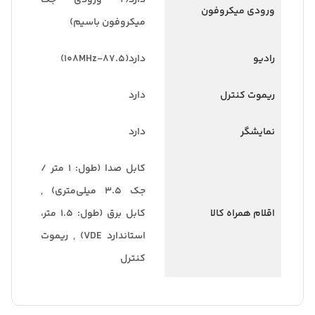
ورودی میکروفون
میکروفون باسیم)
رادیو
دارد(87.5-108MHz)
ریموت کنترل
دارد
نمایشگر
دارد
کابل صدا (طول: ۱ متر /
جک ۳.۵ میلی‌متری) ,
اقلام همراه کالا
کابل برق (طول: ۱.۵ متر،
استاندارد VDE) , ریموت
کنترل