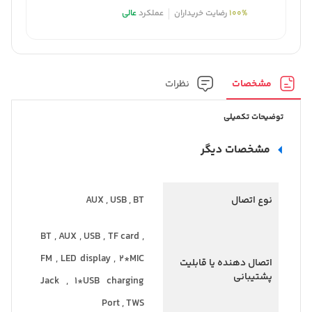
100%
رضایت خریداران
عملکرد
عالی
مشخصات
نظرات
توضیحات تکمیلی
مشخصات دیگر
نوع اتصال
AUX , USB , BT
BT , AUX , USB , TF card ,
FM , LED display , 2*MIC
اتصال دهنده یا قابلیت
پشتیبانی
Jack , 1*USB charging
Port , TWS