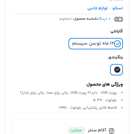
TS 20087
تسکو
لوازم جانبی
/
0
دیدگاه
شناسه محصول:
نامعلوم
0
گارانتی
۱۲ ماه توسن سیستم
رنگبندی
ویژگی های محصول
پورت USB :
دارد(۲ پورت USB، یکی برای صدا، یکی برای شارژ)
بلوتوث :
5.3V
فاصله قابل پشتیبانی بلوتوث :
≥12M
آکام سنتر
منتخب