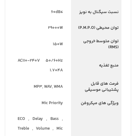
نسبت سیگنال به نویز
≥60dB
توان محیطی (P.M.P.O)
29000W
توان متوسط خروجی
150W
(RMS)
AC110-240V 50/60Hz
منبع تغذیه
1.704A
فرمت های قابل
MP3, WAV, WMA
پشتیبانی موسیقی
ویژگی های میکروفن
Mic Priority
ECO , Delay , Bass ,
Treble , Volume , Mic