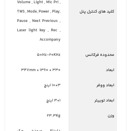
Volume , Light , Mic Pri ,
کلید های کنترل پنل
TWS , Mode, Power , Play,
Pause , Next Previous ,
Laser light key , Rec ,
Accompany
محدوده فرکانس
50Hz-20KHz
ابعاد
330 * 1360 * 347mm
ابعاد ووفر
3*10 اینچ
ابعاد توییتر
1*3 اینچ
وزن
23.3Kg
دارد(۲ ورودی جک