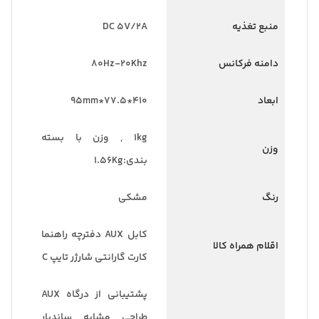
منبع تغذیه
DC 5V/2A
دامنه فرکانس
80Hz-20Khz
ابعاد
410*77.5*95mm
1kg , وزن با بسته
وزن
بندی:1.56Kg
رنگ
مشکی
کابل AUX دفترچه راهنما
اقلام همراه کالا
کارت گارانتی شارژر تایپ C
پشتیبانی از درگاه AUX
طراحی مشابه ساندبار