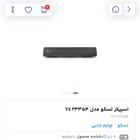
0
اسپیکر تسکو مدل TS 23354
TS 23354
تسکو
لوازم جانبی
/
0
دیدگاه
شناسه محصول:
نامعلوم
0