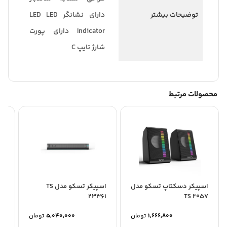
توضیحات بیشتر
دارای نشانگر LED LED
Indicator دارای پورت
شارژ تایپ C
محصولات مرتبط
اسپیکر دسکتاپ تسکو مدل
اسپیکر تسکو مدل TS
اس
64
23361
TS 2057
1,666,800
تومان
5,040,000
تومان