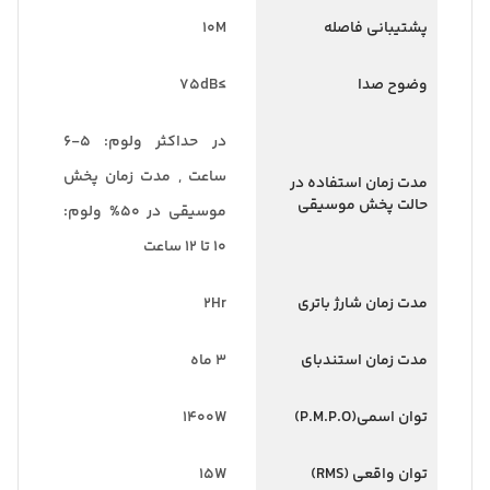
پشتیبانی فاصله
10M
وضوح صدا
≥75dB
در حداکثر ولوم: 5-6
ساعت , مدت زمان پخش
مدت زمان استفاده در
حالت پخش موسیقی
موسیقی در 50% ولوم:
10 تا 12 ساعت
مدت زمان شارژ باتری
2Hr
مدت زمان استندبای
3 ماه
توان اسمی(P.M.P.O)
1400W
توان واقعی (RMS)
15W