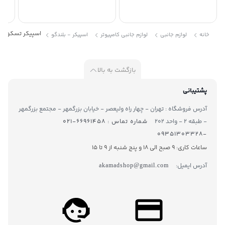
اسپیکر تسکو مدل 23354
خانه
لوازم جانبی
لوازم جانبی کامپیوتر
اسپیکر - بلندگو
بازگشت به بالا
پشتیبانی
آدرس فروشگاه : تهران - چهار راه ولیعصر - خیابان بزرگمهر - مجتمع بزرگمهر
- طبقه ۲ - واحد ۲۰۲
شماره تماس : ۶۶۹۶۱۴۵۸-۰۲۱
-۰۹۳۵۱۳۰۳۳۲۸
ساعات کاری: 9 صبح الی 18 و پنج شنبه از 9 تا ۱5
آدرس ایمیل:
akamadshop@gmail.com