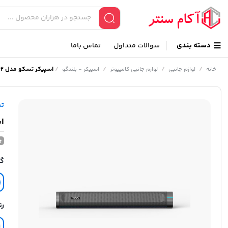
دسته بندی
سوالات متداول
تماس باما
/
/
/
/
اسپیکر تسکو مدل TS 23362
خانه
لوازم جانبی
لوازم جانبی کامپیوتر
اسپیکر - بلندگو
ت
اس
گا
رن