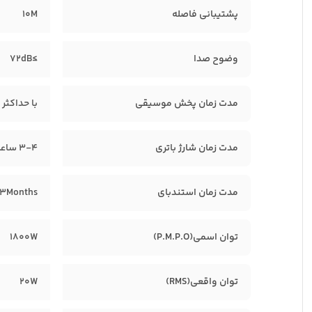
پشتیبانی فاصله
10M
وضوح صدا
≥72dB
مدت زمان پخش موسیقی
با حداکثر صدا: 2 تا 3 ساعت , با 50 درصد صدا: 4 تا 6 ساع
مدت زمان شارژ باتری
3-4 ساعت
مدت زمان استندبای
-3Months
توان اسمی(P.M.P.O)
1800W
توان واقعی(RMS)
20W