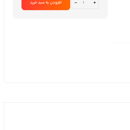
اسپیکر
افزودن به سبد خرید
تسکو
مدل
TS
23362
quantity