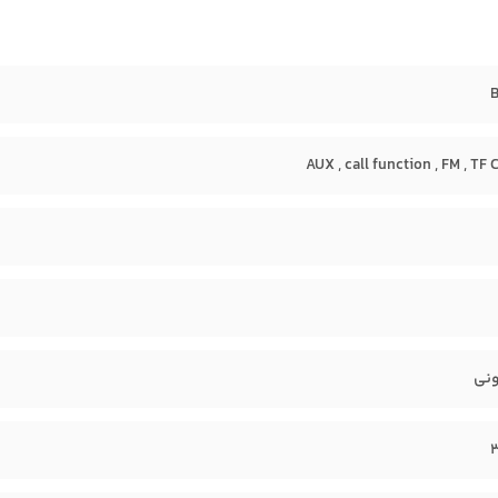
AUX , call function , FM , TF 
ونی