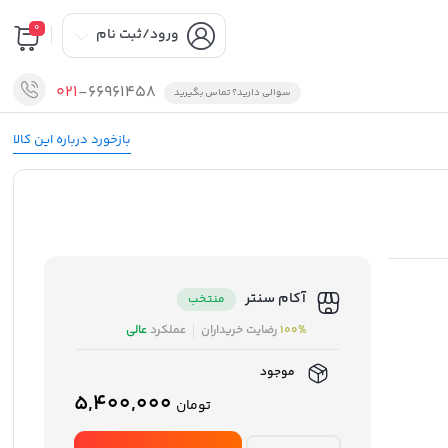
0
ورود/ثبت نام
021
-66961458
سوالی دارید؟ تماس بگیرید
بازخورد درباره این کالا
آکام سنتر
منتخب
100%
رضایت خریداران
عملکرد
عالی
موجود
5,400,000
تومان