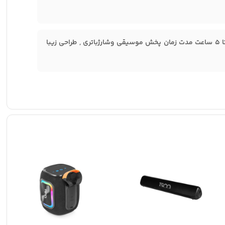
قابل استفاده در 2 حالت : 1- حالت ایستاده 2- حالت رومیزی , نسخه بلوتوث 5.3 , 3 تا 5 ساعت مدت زمان پخش موسیقی وشارژباتری , طراحی زیبا