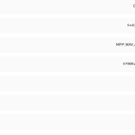
60H
MP3,WAV,