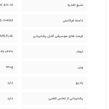
منبع تغذیه
DC 5V-1A
دامنه فرکانس
Z-20KHZ
فرمت های موسیقی قابل پشتیبانی
APE,FLAC
ابعاد
430*97*72MM
وزن
920g
رادیو
دارد
پشتیبانی از تماس تلفنی
دارد