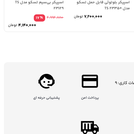
اسپیکر بلوتوثی قابل حمل تسکو
اسپیکر بی‌سیم تسکو مدل TS
مدل TS 23350
23129
7,200,000
تومان
٪
17
4,994,880
4,140,000
تومان
ساعات کاری: 9
پرداخت امن
پشتیبانی حرفه ای