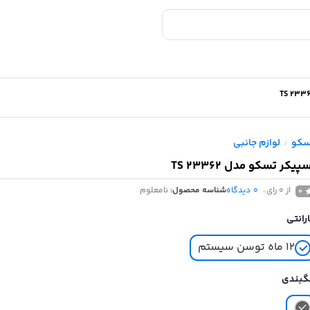
سکو
لوازم جانبی
/
پیکر تسکو مدل TS 23362
از 0 رای
0
دیدگاه
شناسه محصول:
نامعلوم
0
رانتی
۱۲ ماه توسن سیستم
گبندی