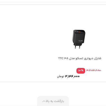
شارژر دیواری تسکو مدل TTC 108
٪
10
3,483,480
3,144,000
تومان
بازگشت به بالا