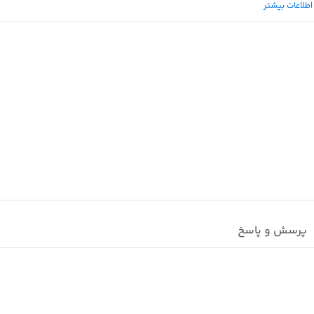
اطلاعات بیشتر
اقلام همراه
: کابل شارژ اندروید
توضیحات تکمیلی
سایر دستگاهها با کابل USB
پرسش و پاسخ