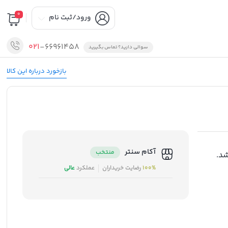
0
ورود/ثبت نام
021
-66961458
سوالی دارید؟ تماس بگیرید
بازخورد درباره این کالا
آکام سنتر
منتخب
د.
100%
رضایت خریداران
عملکرد
عالی