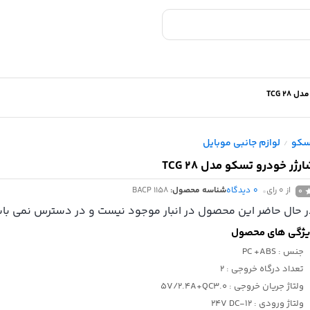
TCG 28
سکو
لوازم جانبی موبایل
/
رژر خودرو تسکو مدل TCG 28
از 0 رای
0
دیدگاه
شناسه محصول:
BACP 1158
0
 حال حاضر این محصول در انبار موجود نیست و در دسترس نمی باش
ژگی های محصول
جنس
: PC +ABS
تعداد درگاه خروجی
: 2
ولتاژ جریان خروجی
: 5V/2.4A+QC3.0
ولتاژ ورودی
: 12-24V DC