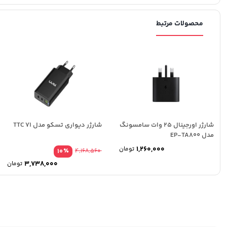
محصولات مرتبط
شارژر اورجینال 25 وات سامسونگ
شارژر دیواری تسکو مدل TTC 71
مدل EP-TA800
1,260,000
تومان
٪
10
4,168,560
3,738,000
تومان