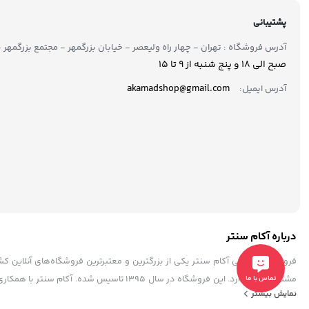
پشتیبانی
آدرس فروشگاه : تهران - چهار راه ولیعصر - خیابان بزرگمهر - مجتمع بزرگمهر - طبقه ۲ - 
صبح الی 18 و پنج شنبه از 9 تا ۱5
akamadshop@gmail.com
آدرس ایمیل:
درباره آکام سنتر
فروشگاه اینترنتی آکام سنتر یکی از بزرگترین و معتبرترین فروشگاه‌های آنلاین 
مشتریان خود دارد. این فروشگاه در سال ۱۳۹۵ 
تماس با ما
نمایش بیشتر
به فرد، پشتیبانی حرفه ای، به عنوان یک فروشگاه مطمئن و مورد اعتماد شناخته ش