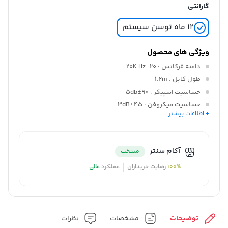
گارانتی
۱۲ ماه توسن سیستم
ویژگی های محصول
دامنه فرکانس
: 20-20K Hz
طول کابل
: 1.2m
حساسیت اسپیکر
: 90±5db
حساسیت میکروفن
: 45±3dB-
+ اطلاعات بیشتر
اتصال دهنده
: AUX
جنس
: ABS
آکام سنتر
منتخب
100%
رضایت خریداران
عملکرد
عالی
توضیحات
مشخصات
نظرات