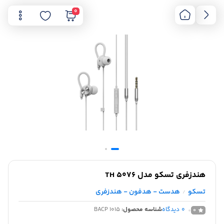
0
هندزفری تسکو مدل TH 5076
تسکو
هدست - هدفون - هندزفری
/
0
دیدگاه
شناسه محصول:
BACP 1015
0