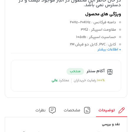
در حال حاضر این محصول در انبار موجود نیست و در
دسترس نمی باشد.
ویژگی های محصول
دامنه فرکانس
: 20Hz-20KHz
مقاومت اسپیکر
: 32Ω
حساسیت اسپیکر
: 105db
کابل
: PVC, کابل دو فیش 2M
+ اطلاعات بیشتر
توضیحات تکمیلی
: کلید مدیریت میزان صدا
آکام سنتر
منتخب
100%
رضایت خریداران
عملکرد
عالی
توضیحات
مشخصات
نظرات
نقد و بررسی