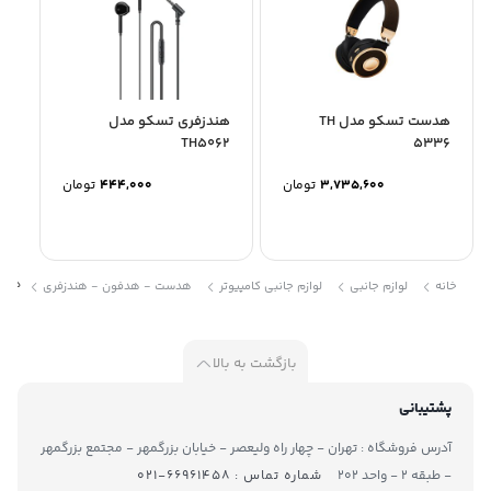
هدست تسکو مدل TH
هندزفری تسکو مدل
TH5062
5336
3,735,600
تومان
444,000
تومان
هدفون
خانه
لوازم جانبی
لوازم جانبی کامپیوتر
هدست - هدفون - هندزفری
بازگشت به بالا
پشتیبانی
آدرس فروشگاه : تهران - چهار راه ولیعصر - خیابان بزرگمهر - مجتمع بزرگمهر
- طبقه ۲ - واحد ۲۰۲
شماره تماس : ۶۶۹۶۱۴۵۸-۰۲۱