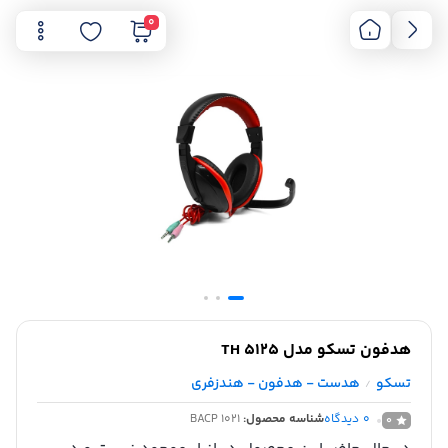
0
هدفون تسکو مدل TH 5125
تسکو
هدست - هدفون - هندزفری
/
0
دیدگاه
شناسه محصول:
BACP 1021
0