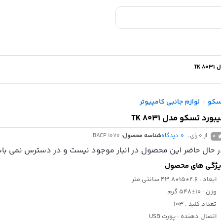
TK
سکو
لوازم جانبی کامپیوتر
/
بورد تسکو مدل TK 8031
از 0 رای
0
دیدگاه
شناسه محصول:
BACP 1070
0
 حال حاضر این محصول در انبار موجود نیست و در دسترس نمی باش
ژگی های محصول
ابعاد
: 2.6*15*43.8 سانتی متر
وزن
: 10±548 گرم
تعداد کلید
: 103
اتصال دهنده
: پورت USB