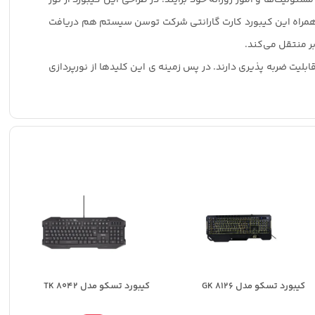
 کالای گیمینگ را نیز به کاربر می‌دهد. به همراه این کیبورد کارت گارانتی شرکت توسن سیستم هم دریافت
بر منتقل می‌کند.
شده از 103 عدد کلید و 12 کلید میانبر و کاربردی است که بر روی کیبورد به چشم میخورند و تا 10 میلیون بار قابلیت ضربه پذیری دارند. در پس زمینه ی این کلیدها از نورپردازی
کیبورد تسکو مدل GK 8126
کیبورد تسکو مدل TK 8042