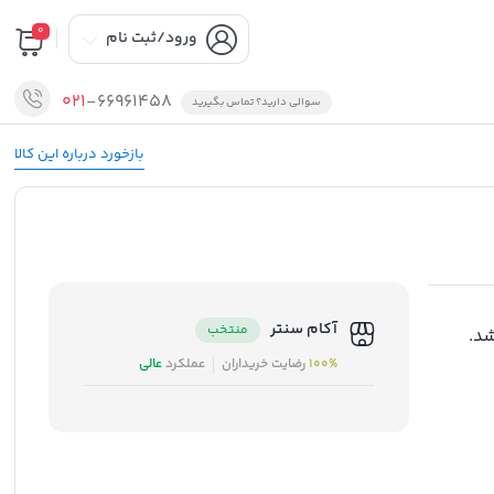
0
ورود/ثبت نام
021
-66961458
سوالی دارید؟ تماس بگیرید
بازخورد درباره این کالا
آکام سنتر
منتخب
د.
100%
رضایت خریداران
عملکرد
عالی