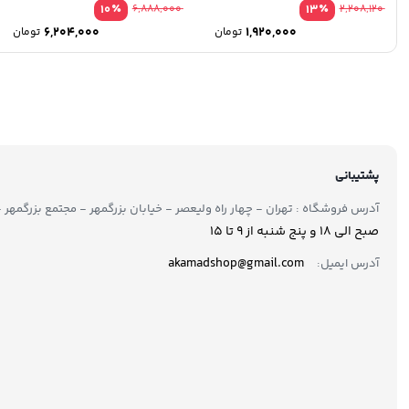
٪
٪
10
6,888,000
13
2,208,120
6,204,000
1,920,000
تومان
تومان
پشتیبانی
آدرس فروشگاه : تهران - چهار راه ولیعصر - خیابان بزرگمهر - مجتمع بزرگمهر - طبقه ۲ - 
صبح الی 18 و پنج شنبه از 9 تا ۱5
akamadshop@gmail.com
آدرس ایمیل: