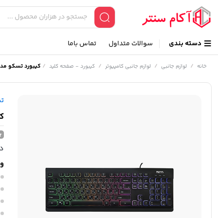
دسته بندی
سوالات متداول
تماس باما
/
/
/
/
کیبورد تسکو مدل  8031
خانه
لوازم جانبی
لوازم جانبی کامپیوتر
کیبورد - صفحه کلید
ت
کی
در
وی