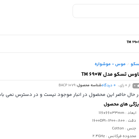
سکو
موس - موشواره
/
وس تسکو مدل TM 690W
از 0 رای
0
دیدگاه
شناسه محصول:
BACP 1079
0
 حال حاضر این محصول در انبار موجود نیست و در دسترس نمی باش
ژگی های محصول
ابعاد
: 116x66x33mm
دقت
: 800-1200-1600DPI
جنس
: Cotton
محدوده فرکانس
: 2.4GHz