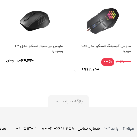
ماوس گیمینگ تسکو مدل GM
ماوس بی‌سیم تسکو مدل TM
733W
753
1,024,320
تومان
٪
23
1,296,000
993,600
تومان
بازگشت به بالا
|
شماره تماس : ۶۶۹۶۱۴۵۸-۰۲۱ -۰۹۳۵۱۳۰۳۳۲۸
واحد ۲۰۲