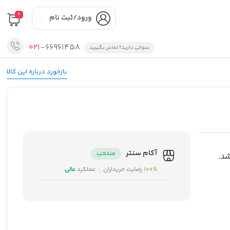
0
ورود/ثبت نام
021
-66961458
سوالی دارید؟ تماس بگیرید
بازخورد درباره این کالا
آکام سنتر
منتخب
د.
100%
رضایت خریداران
عملکرد
عالی