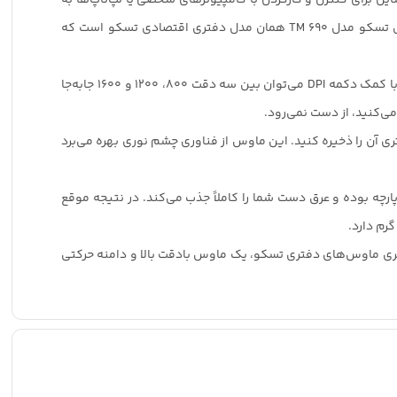
شمار می‌رود. به همین خاطر است که خریدن ماوسی که بتواند کیفیت و قیمت اقتصادی را یکجا به شما ارائه کند بهترین انتخاب است. ماوس تسکو مدل TM 690 همان مدل دفتری اقتصادی تسکو است که
ماوس تسکو مدل TM 690 با یک دانگل USB به سیستم شما متصل می‌شود و 4 دکمه دارد. سه دکمه اصلی ماوس به‌علاوه دکمه تعیین DPI. با کمک دکمه DPI می‌توان بین سه دقت 800، 1200 و 1600 جابه‌جا
 و باتری آن را ذخیره کنید. این ماوس از فناوری چشم نوری بهره می‌برد
چه بوده و عرق دست شما را کاملاً جذب می‌کند. در نتیجه موقع
سری ماوس‌های دفتری تسکو، یک ماوس بادقت بالا و دامنه حرکتی