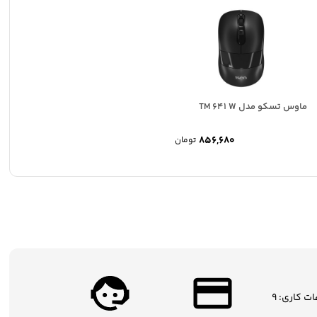
ماوس تسکو مدل TM 641 W
856,680
تومان
ساعات کاری: 9