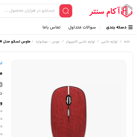
دسته بندی
سوالات متداول
تماس باما
/
/
/
/
ماوس تسکو مدل TM 690W
خانه
لوازم جانبی
لوازم جانبی کامپیوتر
موس - موشواره
ت
ما
در
وی