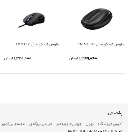
ماوس تسکو مدل TM 851 BT
ماوس تسکو مدل TM 2027
1,320,000
1,349,040
تومان
تومان
پشتیبانی
آدرس فروشگاه : تهران - چهار راه ولیعصر - خیابان بزرگمهر - مجتمع بزرگمهر - طبقه ۲ - 
صبح الی 18 و پنج شنبه از 9 تا ۱5