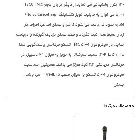
120 متر را پشتیبانی می نماید.از دیگر مزایای مهم TSCO TMIC
5001 می توان به قابلیت نویز کنسلینگ (Noise Cancelling)
اشاره نمود که باعث می شود تا سر و صدای اضافی اطراف در
زمان ضبط صدا، ثبت نگردد و فقط صدای نزدیک گیرنده را دریافت
نماید. در میکروفون TMIC 5001 تسکو فرکانس پاسخگویی صدا
20Hz تا 20KHz، نسبت سیگناله به نویز به میزان 64 دسیبل در
فرکانس دریافتی 2.4 گیگاهرتز می باشد. همچنین حساسیت
میکروفون 5001 تسکو به میزان منفی 26dBFS(-) می باشد.
بستن
محصولات مرتبط