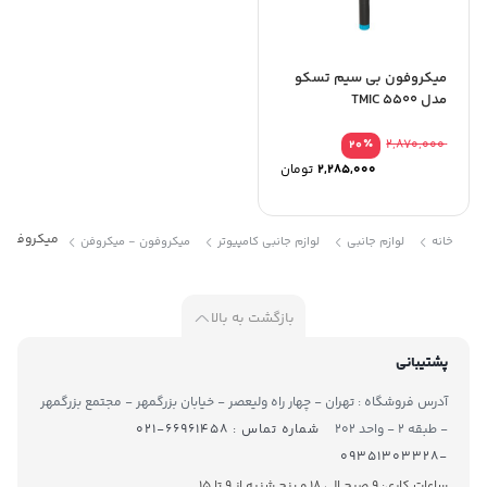
میکروفون بی سیم تسکو
مدل TMIC 5500
٪
2,870,000
20
2,285,000
تومان
میکروفون یقه 
خانه
لوازم جانبی
لوازم جانبی کامپیوتر
میکروفون - میکروفن
بازگشت به بالا
پشتیبانی
آدرس فروشگاه : تهران - چهار راه ولیعصر - خیابان بزرگمهر - مجتمع بزرگمهر
- طبقه ۲ - واحد ۲۰۲
شماره تماس : ۶۶۹۶۱۴۵۸-۰۲۱
-۰۹۳۵۱۳۰۳۳۲۸
ساعات کاری: 9 صبح الی 18 و پنج شنبه از 9 تا ۱5