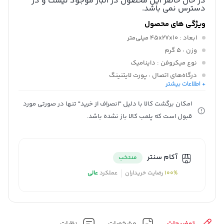
در حال حاضر این محصول در انبار موجود نیست و در
دسترس نمی باشد.
ویژگی های محصول
ابعاد
: ۴۵x۲۷x۱۰ میلی‌متر
وزن
: ۵ گرم
نوع میکروفن
: داینامیک
درگاه‌های اتصال
: ‫پورت لایتنینگ‬‎
+ اطلاعات بیشتر
فرکانس پاسخ‌گویی
: ۲۰ هرتز الی ۲۰ کیلوهرتز
حساسیت
: ۲۶ دسی بل
امکان برگشت کالا با دلیل "انصراف از خرید" تنها در صورتی مورد
قبول است که پلمب کالا باز نشده باشد.
آکام سنتر
منتخب
100%
رضایت خریداران
عملکرد
عالی
توضیحات
مشخصات
نظرات