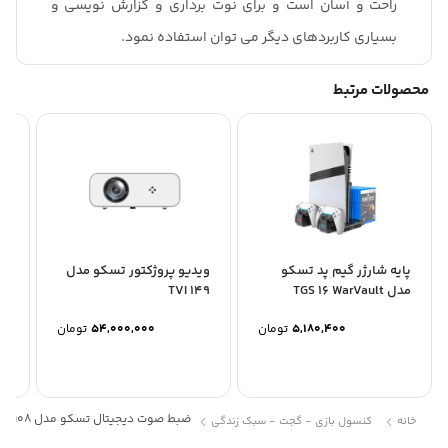
راحت و آسان است و برای نوت برداری و گزارش نویسی و
بسیاری کاربردهای دیگر می توان استفاده نمود.
محصولات مرتبط
پایه شارژر گیم پد تسکو
ویدیو پروژکتور تسکو مدل
وی
مدل TGS 16 WarVault
TVI 149
53
5,180,400
تومان
54,000,000
تومان
ضبط صوت دیجیتال تسکو مدل TR 908
خانه
کنسول بازی - گجت - سبک زندگی