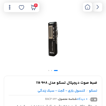
0
ضبط صوت دیجیتال تسکو مدل TR 908
تسکو
کنسول بازی - گجت - سبک زندگی
/
0
دیدگاه
شناسه محصول:
BACP 1122
0