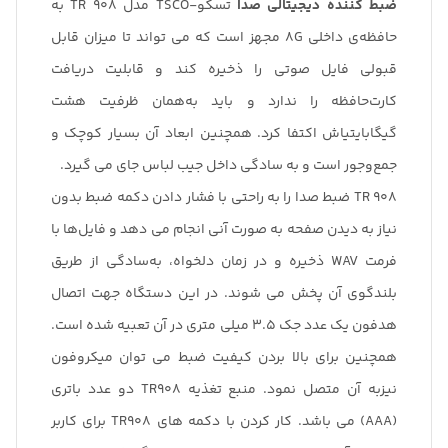
ضبط کننده دیجیتالی صدا
تسکو-TSCO مدل TR 908 به
حافظه‌ی داخلی 8G مجهز است که می تواند تا میزان قابل‌
قبولی فایل صوتی را ذخیره کند و قابلیت دریافت
کارت‌حافظه را ندارد و باید به‌همان ظرفیت هشت‌
گیگابایتیاش اکتفا کرد. همچنین ابعاد آن بسیار کوچک و
جمع‌وجور است و به‌ سادگی داخل جیب لباس جای می گیرد.
TR 908 ضبط صدا را به راحتی با فشار دادن دکمه ضبط بدون
نیاز به دیدن صفحه به صورت آنی انجام می دهد و فایل‌ها با
فرمت‌ WAV‌ ذخیره و در زمان دلخواه، به‌سادگی از طریق
بلندگوی آن پخش می شوند. در این دستگاه جهت اتصال
هدفون یک عدد جک 3.5 میلی متری در آن تعبیه شده است.
همچنین برای بالا بردن کیفیت ضبط می توان میکروفون
نیزبه آن متصل نمود. منبع تغذیه TR908 دو عدد باتری
(AAA) می باشد. کار کردن با دکمه های TR908 برای کاربر