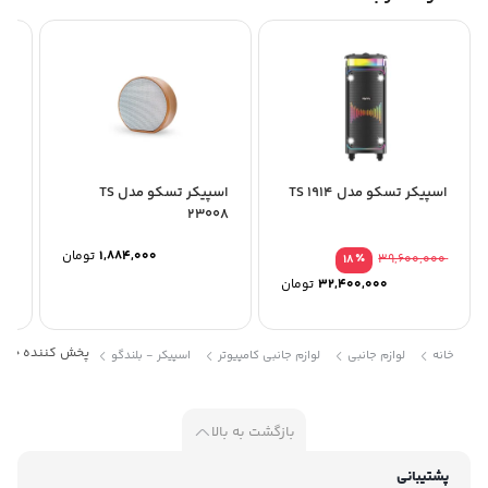
اسپیکر تسکو مدل TS 1914
اسپیکر تسکو مدل TS
اس
23008
تسک
1,884,000
تومان
٪
39,600,000
18
32,400,000
تومان
پخش کننده خانگی ت
خانه
لوازم جانبی
لوازم جانبی کامپیوتر
اسپیکر - بلندگو
بازگشت به بالا
پشتیبانی