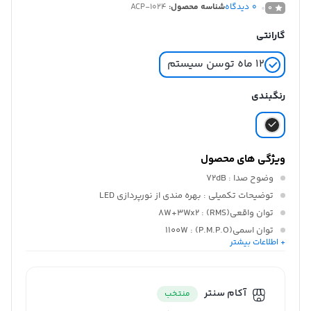
0
دیدگاه
شناسه محصول:
1024-ACP
0
گارانتی
۱۲ ماه توسن سیستم
رنگبندی
ویژگی های محصول
وضوح صدا
: 72dB
توضیحات تکمیلی
: بهره مندی از نورپردازی LED
توان واقعی(RMS)
: 8W+3Wx2
توان اسمی(P.M.P.O)
: 1100W
+ اطلاعات بیشتر
پشتیبانی فاصله
: 8M
آکام سنتر
منتخب