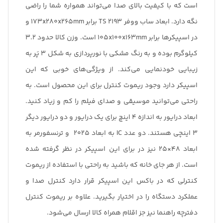
است که با کیفیت بالای صدا می‌تواند همواره شما را راضی
نگه دارد. ابعاد ساب ووفر TS 2193 برابر 173x280x265mm و
در اسپیکرها برابر 105x100x163mm است. وزن کالا حدود 3.2
کیلوگرم بوده و به رنگ مشکی با نورپردازی به شکل 3 پَر به
زیبایی خودنمایی می‌کند. از ویژگی‌های خوبی که این
اسپیکر دارد وجود ریموت کنترل برای این محصول است. به
راحتی می‌توانید موسیقی و صدای فیلم را کم و زیاد کنید.
ابعاد درایور به اندازه 4 اینچ برای یک درایور و دو درایور دیگر
3 اینچی هستند. دو عدد IC به ابعاد 2025 و ترنسفورمر به
ابعاد 48×25 نیز در برای این اسپیکر در نظر گرفته شده
است. از هر جای خانه که باشید به راحتی با استفاده از ریموت
کنترلی که در باکس این اسپیکر قرار دارد کنترل صدا و
عملکرد دستگاه را در اختیار بگیرید. علاوه بر ریموت کنترل
دفترچه راهنما نیز جز اقلام همراه کالا ارسال می‌شود.