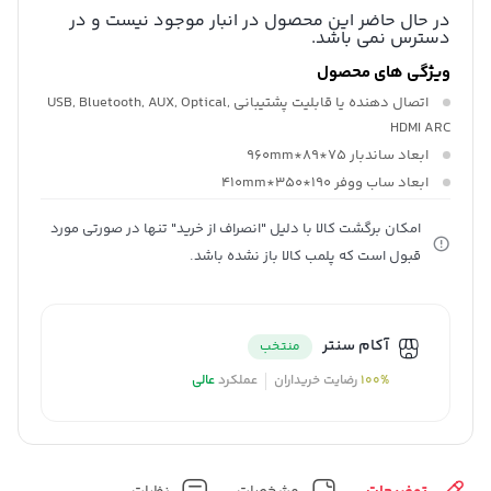
در حال حاضر این محصول در انبار موجود نیست و در
دسترس نمی باشد.
ویژگی های محصول
اتصال دهنده یا قابلیت پشتیبانی
USB, Bluetooth, AUX, Optical,
HDMI ARC
ابعاد ساندبار
75*89*960mm
ابعاد ساب ووفر
190*350*410mm
امکان برگشت کالا با دلیل "انصراف از خرید" تنها در صورتی مورد
قبول است که پلمب کالا باز نشده باشد.
آکام سنتر
منتخب
100%
رضایت خریداران
عملکرد
عالی