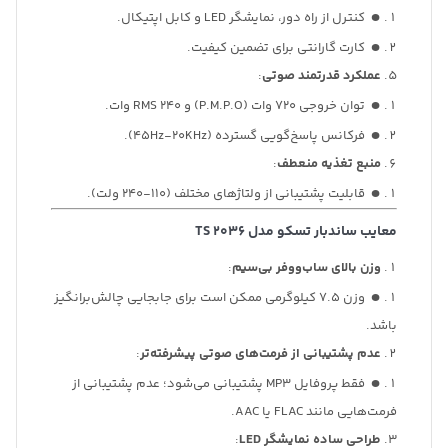
کنترل از راه دور، نمایشگر LED و کابل اپتیکال.
کارت گارانتی برای تضمین کیفیت.
عملکرد قدرتمند صوتی
:
توان خروجی 720 وات (P.M.P.O) و RMS 240 وات.
فرکانس پاسخ‌گویی گسترده (45Hz-20KHz).
منبع تغذیه منعطف
:
قابلیت پشتیبانی از ولتاژهای مختلف (110-240 ولت).
معایب ساندبار تسکو مدل TS 2036
وزن بالای ساب‌ووفر بی‌سیم
:
وزن 7.5 کیلوگرمی ممکن است برای جابجایی چالش‌برانگیز
باشد.
عدم پشتیبانی از فرمت‌های صوتی پیشرفته‌تر
:
فقط پروفایل MP3 پشتیبانی می‌شود؛ عدم پشتیبانی از
فرمت‌هایی مانند FLAC یا AAC.
طراحی ساده نمایشگر LED
: