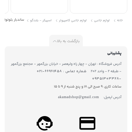
ساندبار بلوتوثی تسک
خانه
لوازم جانبی
لوازم جانبی کامپیوتر
اسپیکر - بلندگو
بازگشت به بالا
پشتیبانی
آدرس فروشگاه : تهران - چهار راه ولیعصر - خیابان بزرگمهر - مجتمع بزرگمهر
- طبقه ۲ - واحد ۲۰۲
شماره تماس : ۶۶۹۶۱۴۵۸-۰۲۱
-۰۹۳۵۱۳۰۳۳۲۸
ساعات کاری: 9 صبح الی 18 و پنج شنبه از 9 تا ۱5
آدرس ایمیل:
akamadshop@gmail.com