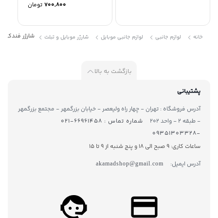
700,800
تومان
شارژر فندکی 24 وات تسکو مدل BFM 2210
خانه
لوازم جانبی
لوازم جانبی موبایل
شارژر موبایل و تبلت
بازگشت به بالا
پشتیبانی
آدرس فروشگاه : تهران - چهار راه ولیعصر - خیابان بزرگمهر - مجتمع بزرگمهر
- طبقه ۲ - واحد ۲۰۲
شماره تماس : ۶۶۹۶۱۴۵۸-۰۲۱
-۰۹۳۵۱۳۰۳۳۲۸
ساعات کاری: 9 صبح الی 18 و پنج شنبه از 9 تا ۱5
آدرس ایمیل:
akamadshop@gmail.com