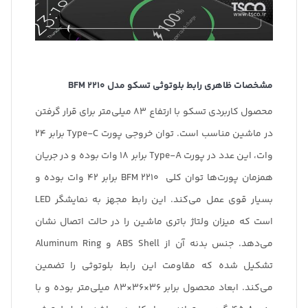
مشخصات ظاهری رابط بلوتوثی تسکو مدل
BFM 2210
محصول کاربردی تسکو با ارتفاع 83 میلی‌متر برای قرار گرفتن
در ماشین مناسب است. توان خروجی پورت Type-C برابر 24
وات، این عدد در پورت Type-A برابر 18 وات بوده و در جریان
همزمان پورت‌ها توان کلی BFM 2210 برابر 42 وات بوده و
بسیار قوی عمل می‌کند. این رابط مجهز به نمایشگر LED
است که میزان ولتاژ باتری ماشین را در حالت اتصال نشان
می‌دهد. جنس بدنه آن از ABS Shell و Aluminum Ring
تشکیل شده که مقاومت این رابط بلوتوثی را تضمین
می‌کند. ابعاد محصول برابر 36×36×83 میلی‌متر بوده و با