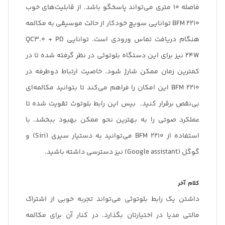
فاصله 10 متری می‌تواند پاسخگو باشد. از قابلیت‌های خوب
BFM 2210 توانایی سویچ خودکار از حالت موسیقی به مکالمه
هنگام دریافت تماس ورودی است. توانایی QC3.0 + PD
24W نیز برای این دستگاه بلوتوثی در نظر گرفته شده تا در
کمترین زمان ممکن شارژ شود. خاصیت ارتباط دوطرفه در
BFM 2210 این امکان را فراهم می‌کند تا بتوانید مکالمه‌ای
بی‌نقص برقرار کنید. بیس این رابط بلوتوث تقویت شده تا
عملکرد صوتی را به بهترین نحو ممکن بهبود ببخشد. با
استفاده از BFM 2210 می‌توانید به دستیار سیری (Siri) و
گوگل (Google assistant) نیز دسترسی داشته باشید.
کلام آخر
داشتن یک رابط بلوتوثی می‌تواند تجربه خوبی از اشتراک
مالتی مدیا در اختیارتان بگذارد. در کنار آن برای مکالمه