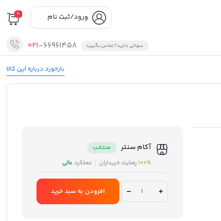
0
ورود/ثبت نام
021
-66961458
سوالی دارید؟ تماس بگیرید
بازخورد درباره این کالا
آکام سنتر
منتخب
100%
رضایت خریداران
عملکرد
عالی
شارژر
افزودن به سبد خرید
دیواری
تسکو
مدل