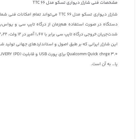
مشخصات فنی شارژر دیواری تسکو مدل TTC 66
شدت‌جریان خروجی درگاه تایپ سی برابر با ۱٫۶۷ آمپر در ۱۲ ولت، ۲٫۲۲ آمپر در ۹ ولت و ۳ آمپر در ۵ ولت است.
این شارژر ایرانی که بر طبق اصول و استانداردهای جهانی تولید شده است، از دو تکنولوژی Qualcomm Quick chrge 3.0
یا… به آن است.