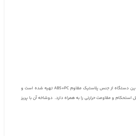
TTC 66 ظاهر ساده‌ای دارد. این شارژر در ابعاد استاندارد 54.2*27.5*98 میلیمتر و به رنگ کلاسیک مشکی طراحی و تولید شده است. بدنه این دستگاه از جنس پلاستیک مقاوم ABS+PC تهیه شده است و
 استحکام و مقاومت حرارتی را به همراه دارد. دوشاخه آن با پریز