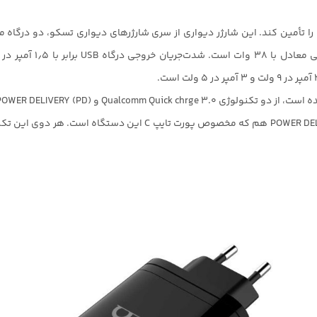
 و POWER DELIVERY (PD) پشتیبانی می‌کند.
Qualcomm Quick chrge 3.0 برای پورت USB و قابلیت WER DELIVERY (PD