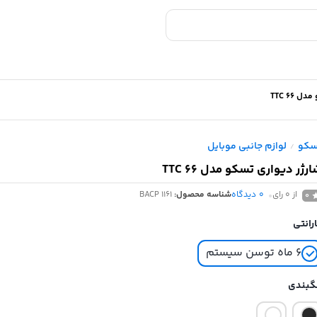
 TTC 66
سکو
لوازم جانبی موبایل
/
رژر دیواری تسکو مدل TTC 66
از 0 رای
0
دیدگاه
شناسه محصول:
BACP 1161
0
رانتی
۶ ماه توسن سیستم
گبندی