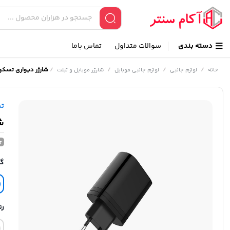
دسته بندی
سوالات متداول
تماس باما
/
/
/
/
شارژر دیواری تسکو مدل
خانه
لوازم جانبی
لوازم جانبی موبایل
شارژر موبایل و تبلت
ت
شا
گا
رن