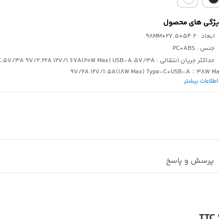
ژگی های محصول
ابعاد
: 54.2*27.5*98MM
جنس
: PC+ABS
حداکثر جریان انتقالی
-C:5V/3A 9V/2.22A 12V/1.67A(20W Max) USB-A:5V/3A
9V/2A 12V/1.5A(18W Max) Type-C+USB-A：38W M
اطلاعات بیشتر
تعداد درگاه خروجی
: 2
نوع درگاه خروجی
: PD+QC3.0
تعداد پورت USB
: 1
پرسش و پاسخ