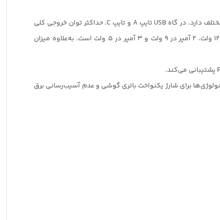
شارژر دیواری تسکو مدل TTC 66 می‌تواند تمام امکانات فنی شما را تأمین کند. این شارژر دیواری از سری شارژرهای دیواری تسکو، دو درگاه مختلف دارد. در گاه USB تایپ A و تایپ C. حداکثر توان خروجی کلی
دستگاه در صورت استفاده هم‌زمان از درگاه تایپ سی و یواس‌بی معادل با ۳۸ وات است. شدت‌جریان خروجی درگاه USB برابر با ۱٫۵ آمپر در ۱۲ ولت، ۲ آمپر در ۹ ولت و ۳ آمپر در ۵ ولت است. به‌علاوه میزان
PO) هم که مخصوص پورت تایپ C این دستگاه است. هر دوی این تکنولوژی‌ها برای شارژ یکنواخت باتری گوشی و عدم آسیب‌رسانی برق