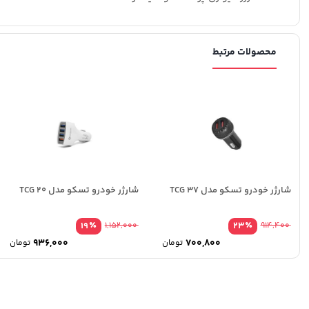
محصولات مرتبط
شارژر خودرو تسکو مدل TCG 37
شارژر خودرو تسکو مدل TCG 20
٪
٪
19
1,152,000
23
914,400
936,000
700,800
تومان
تومان