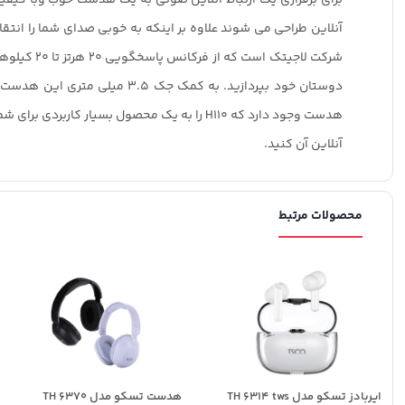
شرکت لاجی
آنلاین آن کنید.
محصولات مرتبط
ایربادز تسکو مدل TH 6314 tws
هدست تسکو مدل TH 6370