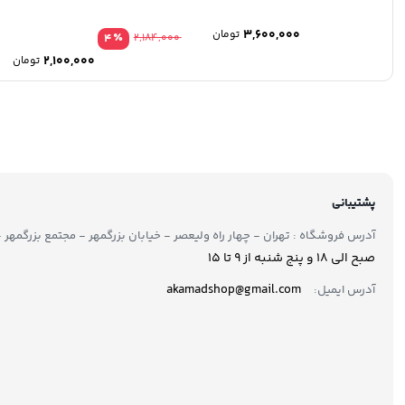
3,600,000
تومان
٪
4
2,184,000
2,100,000
تومان
پشتیبانی
آدرس فروشگاه : تهران - چهار راه ولیعصر - خیابان بزرگمهر - مجتمع بزرگمهر - طبقه ۲ - 
صبح الی 18 و پنج شنبه از 9 تا ۱5
akamadshop@gmail.com
آدرس ایمیل: