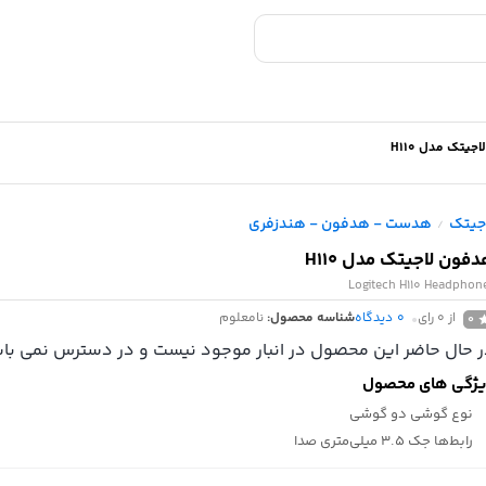
یتک مدل H110
جیتک
هدست - هدفون - هندزفری
/
فون لاجیتک مدل H110
Logitech H110 Headphon
از 0 رای
0
دیدگاه
شناسه محصول:
نامعلوم
0
 حال حاضر این محصول در انبار موجود نیست و در دسترس نمی باش
ژگی های محصول
نوع گوشی
دو گوشی
رابط‌ها
جک 3.5 میلی‌متری صدا