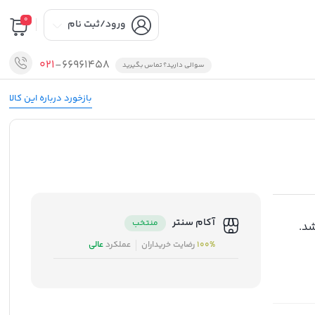
0
ورود/ثبت نام
021
-66961458
سوالی دارید؟ تماس بگیرید
بازخورد درباره این کالا
آکام سنتر
منتخب
د.
100%
رضایت خریداران
عملکرد
عالی