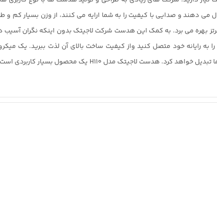
تک است که از فرکانس پاسخگویی 20 هرتز تا 20 کیلوهرتز بهره می برد. به کمک این هدست شرکت لاجیتک 
هدست وجود دارد که H110 را به یک محصول بسیار کاربردی برای شما ت