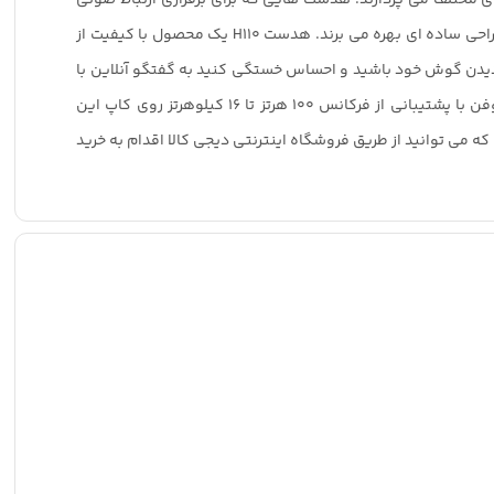
آنلاین طراحی می شوند علاوه بر اینکه به خوبی صدای شما را انتقال می دهند و صدایی با کیفیت را به شما ارایه می کنند، از وزن بسیار کم و طراحی ساده ای بهره می برند. هدست H110 یک محصول با کیفیت از
بدون اینکه نگران آسیب دیدن گوش خود باشید و احساس خستگی کنید به گفتگو آنلاین با
دوستان خود بپردازید. به کمک جک 3.5 میلی متری این هدست را به رایانه خود متصل کنید واز کیفیت ساخت بالای آن لذت ببرید. یک میکروفن با پشتیبانی از فرکانس 100 هرتز تا 16 کیلوهرتز روی کاپ این
بدیل خواهد کرد. هدست لاجیتک مدل H110 یک محصول بسیار کاربردی است که می توانید از طریق فروشگاه اینترنتی دیجی کالا اقدام به خرید