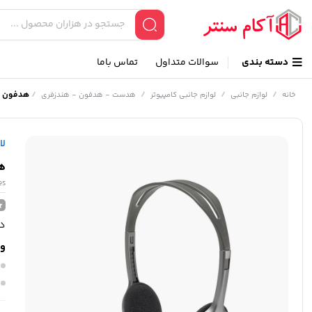
دسته بندی
سوالات متداول
تماس باما
/
/
/
/
هدفون لاج
خانه
لوازم جانبی
لوازم جانبی کامپیوتر
هدست - هدفون - هندزفری
لا
هد
es
در
وی