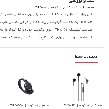
نقد و بررسی
هدست گیمینگ حرفه ای تسکو مدل TH 5153
این روزها که بازی ها بیشتر تمرکز خود را بر روی صداهای واقعی تر 
TH 5153 یک هدست گیمینگ از برند TSCO با طراحی عضلانی قاب بیرونی کاپ ها است که حالتی قدرتمند و هیکلی دارد و زمانیکه بر روی گوش کاربران قرار می گیرد، این حس کاملا به دیگران القا می شود.
استفاده از نورپردازی برای تزئین کاپ ها ، میکروفن منعطف ، هدبند با قا
محصولات مرتبط
هندزفری تسکو مدل TH5062
هدفون تسکو مدل TH 5346