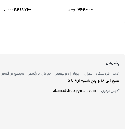
2,498,760
444,000
تومان
تومان
پشتیبانی
آدرس فروشگاه : تهران - چهار راه ولیعصر - خیابان بزرگمهر - مجتمع بزرگمهر - طبقه ۲ - 
صبح الی 18 و پنج شنبه از 9 تا ۱5
akamadshop@gmail.com
آدرس ایمیل: