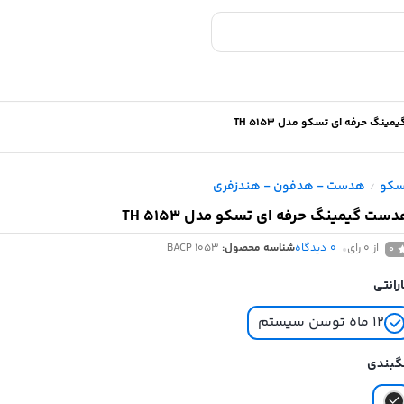
نگ حرفه ای تسکو مدل TH 5153
سکو
هدست - هدفون - هندزفری
/
ست گیمینگ حرفه ای تسکو مدل TH 5153
از 0 رای
0
دیدگاه
شناسه محصول:
BACP 1053
0
رانتی
۱۲ ماه توسن سیستم
گبندی