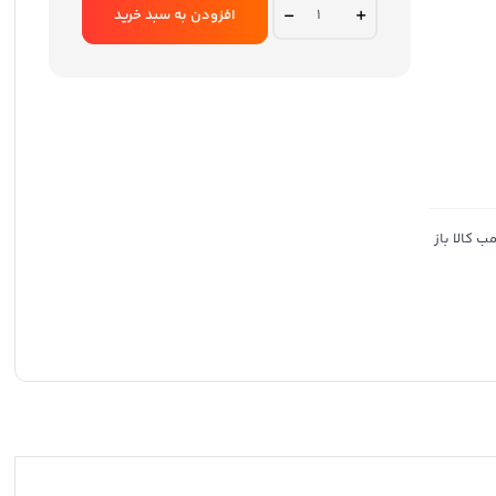
بود.
است.
هدست
افزودن به سبد خرید
گیمینگ
حرفه
ای
تسکو
مدل
TH
5153
quantity
 کالا باز