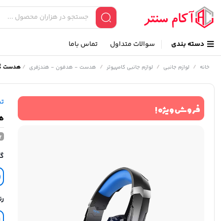
دسته بندی
سوالات متداول
تماس باما
/
/
/
/
هدست گیمی
خانه
لوازم جانبی
لوازم جانبی کامپیوتر
هدست - هدفون - هندزفری
ت
فروش ویژه !
هد
گا
رن