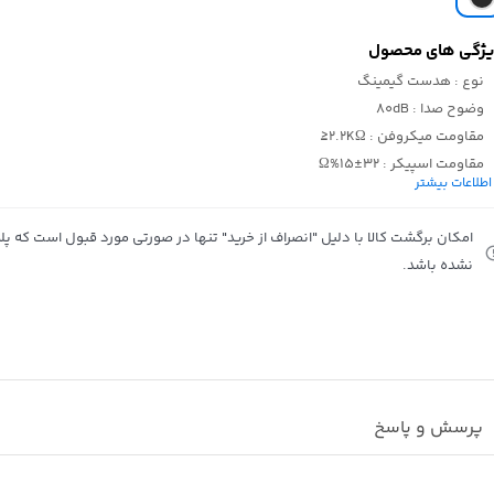
ژگی های محصول
نوع
: هدست گیمینگ
وضوح صدا
: 80dB
مقاومت میکروفن
: 2.2KΩ≤
مقاومت اسپیکر
: 32±15%Ω
اطلاعات بیشتر
حساسیت میکروفن
: 38±3dB-
حساسیت اسپیکر
: 105dB±3dB at 1KHz
امکان برگشت کالا با دلیل "انصراف از خرید" تنها در صورتی مورد قبول است که پلمب
نشده باشد.
پرسش و پاسخ