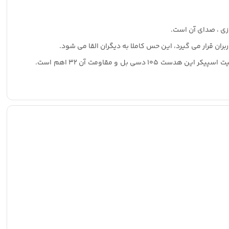
ازی ، صدای آن است.
هدست گیمینگ TH 5153 از نوع روگوشی بوده و کل گوش را به خوبی می پوشاند تا صداهای دنیای بیرون وارد دنیای بازی شما نشود. حساسیت اسپیکر این هدست 105 دسی بل و مقاومت آن 32 اهم است.