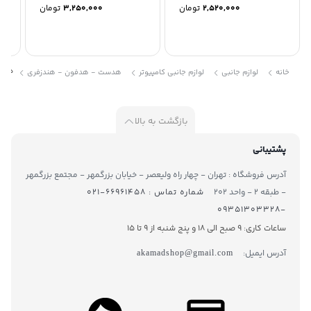
2,520,000
تومان
3,250,000
تومان
هدست
خانه
لوازم جانبی
لوازم جانبی کامپیوتر
هدست - هدفون - هندزفری
بازگشت به بالا
پشتیبانی
آدرس فروشگاه : تهران - چهار راه ولیعصر - خیابان بزرگمهر - مجتمع بزرگمهر
- طبقه ۲ - واحد ۲۰۲
شماره تماس : ۶۶۹۶۱۴۵۸-۰۲۱
-۰۹۳۵۱۳۰۳۳۲۸
ساعات کاری: 9 صبح الی 18 و پنج شنبه از 9 تا ۱5
آدرس ایمیل:
akamadshop@gmail.com