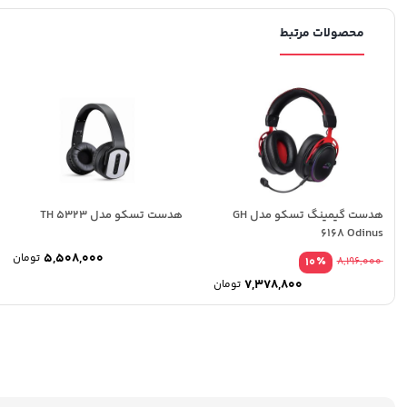
محصولات مرتبط
هدست گیمینگ تسکو مدل GH
هدست تسکو مدل TH 5323
6168 Odinus
5,508,000
تومان
٪
10
8,196,000
7,378,800
تومان