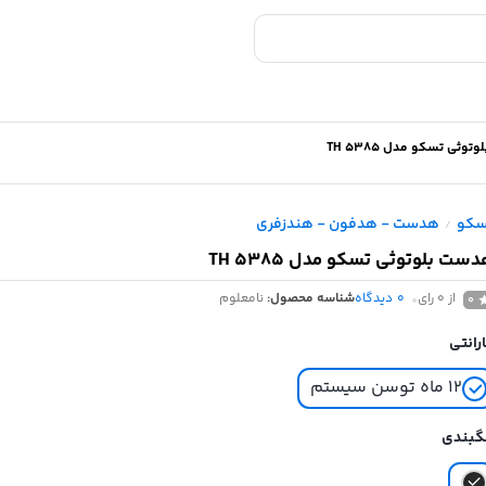
وثی تسکو مدل TH 5385
سکو
هدست - هدفون - هندزفری
/
ست بلوتوثی تسکو مدل TH 5385
از 0 رای
0
دیدگاه
شناسه محصول:
نامعلوم
0
رانتی
۱۲ ماه توسن سیستم
گبندی