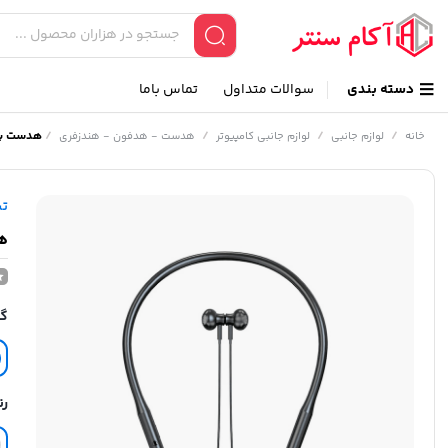
دسته بندی
سوالات متداول
تماس باما
/
/
/
/
هدست بلوت
خانه
لوازم جانبی
لوازم جانبی کامپیوتر
هدست - هدفون - هندزفری
ت
هد
گا
رن