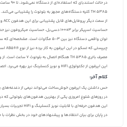
در حالت استندبای که استفاده‌ای از دستگاه نمی‌شود، تا 90 ساعت روشن می‌ماند.
TH 5385 کلیه دستگاه‌های مجهز به بلوتوث را پشتیبانی می‌کند.
از سمت دیگر پروفایل‌های قابل پشتیبانی برای این هدفون ACC و SBC هستند.
حساسیت اسپیکر برابر 3±100 دسی‌بل، حساسیت میکروفون نیز حدود 42 دسی‌بل است. در بخش مقاومت اسپیکر 32 اهم و میکروفون 300 اهم مقاومت دارد.
توان واقعی دستگاه نیز بین 3-5 مگاوات است. مشخصه‌ای که سبب می‌شود TH 5385 محصولی پرتقاضا باشد، وضوح صدای بالایی است که این محصول دارد.
چیپستی که تسکو در این ایرفون به کار برده نیز از نوع AB5616 است. هنگام برقراری تماس تلفنی این ایروفون قابلیت اعلام شماره تماس ورودی را دارد.
مصرف باتری TH 5385 هنگام اتصال به بلوتوث 7 ساعت است. از ویژگی‌های بارز این ایرفون جذاب تسکو پروتکل سوپر فست شارژ آن است.
این ایرفون از تکتولوژی HiFi و نویز کنسلینگ نیز بهره می‌برد. اتصال اتوماتیک دارد و بدون هیچ زحمتی می‌توانید گجت خود را به آن متصل کنید.
کلام آخر:
حس داشتن یک ایرفون خوش‌ساخت می‌تواند نیمی از دغدغه‌های پا
در روزهای شلوغ امروزی یکی از بهترین هدفون‌های بلوتوثی که در بازار در حال حاضر وجود دارد هدفون 5385
این هدفون حرفه‌ای با قابلیت نویز کنسلینگ و HiFi تجربیات بسیار جذابی را برای شما رقم خواهد زد.
در پایان برای بیان انتقادها و پیشنهادهای خود در بخش نظرات با ما