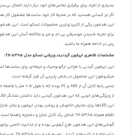
بسیاری از افراد برای برقراری تماس‌های خود نیاز دارند اتصال بی‌سی
اگر جز کسانی هستید که در محیط کار خود ساعت‌ها مشغول کار هستید و امکان دست گرفتن
این هدفون یکی از کاربردی‌ترین محصولات تسکو است. این هدفون ا
برای تجربه شنیدن موسیقی بی حد و مرز و مکالمه آسان این هدفون می‌تواند همر
پس در ادامه همراه ما باشید.
مشخصات ظاهری ایرفون گردنبند ورزشی تسکو مدل TH 5385:
این ایرفون گردنی با طراحی ارگونومیک و حرفه‌ای برای ساعت‌ها ا
میکروفون این محصول در بخش پایینی آن قرار گرفته است.
جنس رابط کابل آن از ABS و PC بوده که با طول 0.5 متر با فاصله خوبی نسبت به شانه و گوش شما قرار می‌گیرد.
از ویژگی‌های خوبی که این هدفون گردنی دارد داشتن نشانگر LED است.
این LED‌ها برای نمایش خاموش و روشن بودن ایرفون و زمان شارژ آن قرار داده شده است.
اقلام همراه TH 5385 شامل یک کابل شارژ و دفترچه راهنما است.
گوشی‌های این هدفون طرح آیفونی بوده و از جذابیت خاصی برخور
با استفاده از کلیدهای کنترلی تعبیه شده روی TH 5385 به سهولت با آن کار کنید.