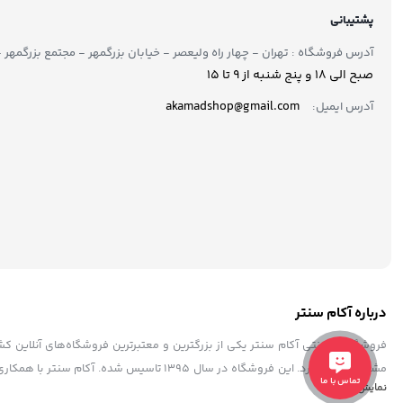
پشتیبانی
آدرس فروشگاه : تهران - چهار راه ولیعصر - خیابان بزرگمهر - مجتمع بزرگمهر - طبقه ۲ - 
صبح الی 18 و پنج شنبه از 9 تا ۱5
akamadshop@gmail.com
آدرس ایمیل:
درباره آکام سنتر
فروشگاه اینترنتی آکام سنتر یکی از بزرگترین و معتبرترین فروشگاه‌های آنلاین 
مشتریان خود دارد. این فروشگاه در سال ۱۳۹۵ 
تماس با ما
نمایش بیشتر
به فرد، پشتیبانی حرفه ای، به عنوان یک فروشگاه مطمئن و مورد اعتماد شناخته ش