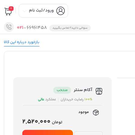
0
ورود/ثبت نام
021
-66961458
سوالی دارید؟ تماس بگیرید
بازخورد درباره این کالا
آکام سنتر
منتخب
100%
رضایت خریداران
عملکرد
عالی
موجود
2,520,000
تومان