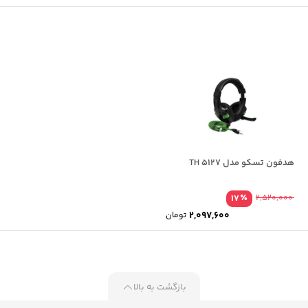
هدفون تسکو مدل TH 5127
٪
17
2,520,000
2,097,600
تومان
بازگشت به بالا