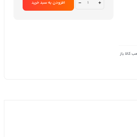
هدست
افزودن به سبد خرید
بلوتوثی
تسکو
مدل
TH
5385
quantity
 کالا باز