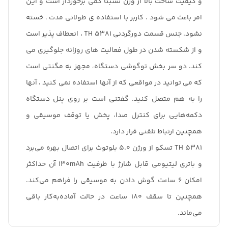
و کیفیت ساخت بالا از وزن نسبتا کمی برخوردار است و این
امر باعث می شود ، کاربر با استفاده ی طولانی مدت ، خسته
نشود. جنس قسمت دورگردنی TH 5381 ، انعطاف پذیر است
و از شکسته شدن در طول فعالیت های روزانه جلوگیری می
کند. دو سر بخش توگوشی دستگاه، مجهز به مگنتی است
که می توانید در مواقعی که از آنها استفاده نمی کنید ، آنها
را به هم متصل کنید. گفتنی است بر روی پنل دستگاه
دکمه‌هایی برای کنترل صدا، پخش یا توقف موسیقی و
همچنین ارتباط تلفنی قرار دارد.
TH 5381 تسکو از ورژن 5.0 بلوتوث برای اتصال بهره می‌برد
و باتری لیتیومی قابل شارژ با ظرفیت 130mAh آن حداکثر
امکان 6 ساعت گوش دادن به موسیقی را فراهم می‌کند.
همچنین تا سقف 180 ساعت در حالت آماده‌به‌کار باقی
می‌ماند.