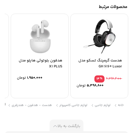
محصولات مرتبط
هدست گیمینگ تسکو مدل
هدفون بلوتوثی هایلو مدل
هن
GH 6160 Luxor
X1 PLUS
مدل 
1,950,000
تومان
٪
6,296,400
14
5,398,800
تومان
ایرفو
خانه
لوازم جانبی
لوازم جانبی کامپیوتر
هدست - هدفون - هندزفری
بازگشت به بالا