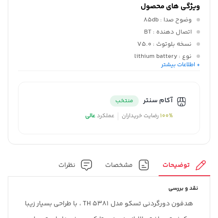
ویژگی های محصول
وضوح صدا
: 85db
اتصال دهنده
: BT
نسخه بلوتوث
: V5.0
نوع
: lithium battery
+ اطلاعات بیشتر
ظرفیت باتری
: 130mAh
مدت زمان شارژ باتری
: 2Hr
آکام سنتر
منتخب
100%
رضایت خریداران
عملکرد
عالی
توضیحات
مشخصات
نظرات
نقد و بررسی
هدفون دورگردنی تسکو مدل TH 5381 ، با طراحی بسیار زیبا