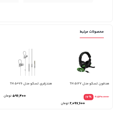
محصولات مرتبط
هدفون تسکو مدل TH 5127
هندزفری تسکو مدل TH 5076
596,400
تومان
٪
17
2,520,000
2,097,600
تومان