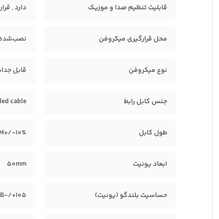
قابلیت تنظیم صدا و موزیک
دارد , قر
محل قرارگیری میکروفن
نصب‌شده ر
نوع میکروفن
قابل جداسازی (crophone
جنس کابل رابط
ded cable
طول کابل
M+/-10%
ابعاد یونیت
50mm
حساسیت بلندگو (یونیت)
105+/-3dB