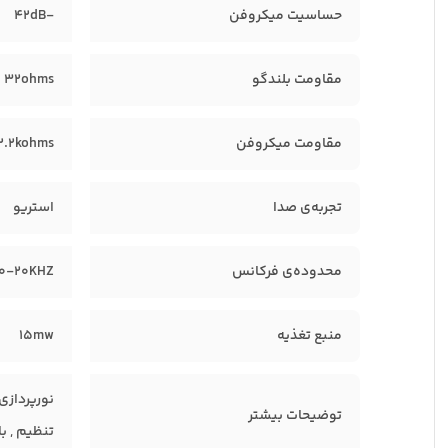
حساسیت میکروفن
-42dB
مقاومت بلندگو
32ohms
مقاومت میکروفن
2.2kohms
تجربه‌ی صدا
استریو
محدوده‌ی فرکانس
0-20KHZ
منبع تغذیه
15mw
توضیحات بیشتر
تنظیم , با