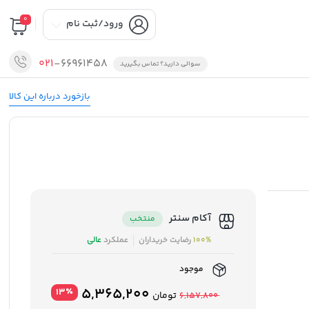
0
ورود/ثبت نام
021
-66961458
سوالی دارید؟ تماس بگیرید
بازخورد درباره این کالا
آکام سنتر
منتخب
100%
رضایت خریداران
عملکرد
عالی
موجود
قیمت
قیمت
5,365,200
٪
13
تومان
6,157,800
اصلی
فعلی