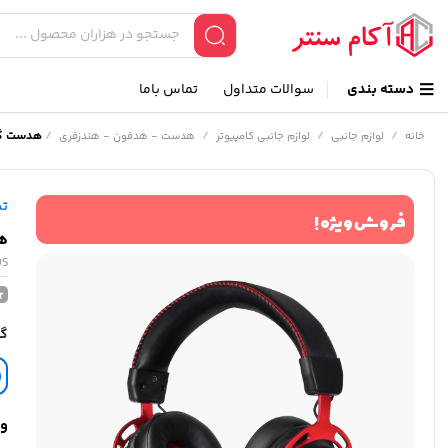
دسته بندی
سوالات متداول
تماس باما
/
/
/
/
هدست گیمینگ
خانه
لوازم جانبی
لوازم جانبی کامپیوتر
هدست - هدفون - هندزفری
ت
فروش ویژه !
هد
OS
گا
وی