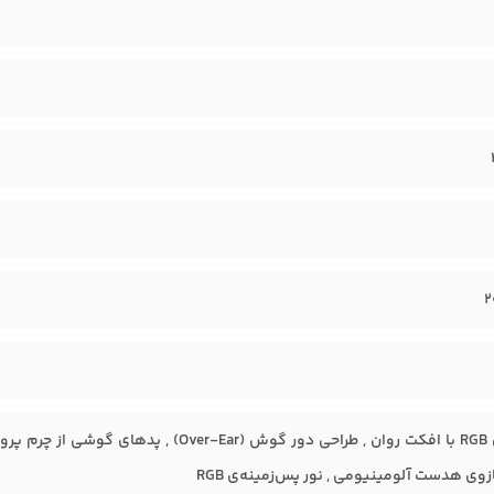
2
نورپردازی RGB با افکت روان , طراحی دور گو
زوی هدست آلومینیومی , نور پس‌زمینه‌ی RGB