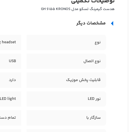
توضیحات تکمیلی
هدست گیمینگ تسکو مدل GH 6155 KRONOS
مشخصات دیگر
نوع
g headset
نوع اتصال
USB
قابلیت پخش موزیک
دارد
نور LED
LED light
سازگار با
تمام دستگا