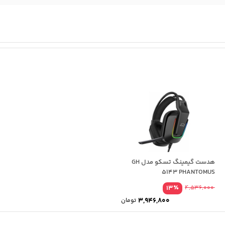
هدست گیمینگ تسکو مدل GH
5143 PHANTOMUS
٪
13
4,536,000
3,946,800
تومان