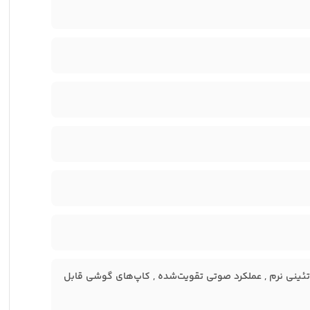
ش (Over-Ear) , پدهای گوشی از چرم پروتئینی نرم , عملکرد صوتی تقویت‌شده , کاپ‌های گوشی قابل