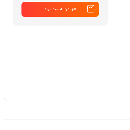
تومان 6,157,800
تومان 5,365,200
بود.
است.
افزودن به سبد خرید