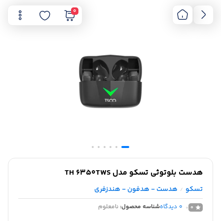
0
هدست بلوتوثی تسکو مدل TH 6350TWS
تسکو
هدست - هدفون - هندزفری
/
0
دیدگاه
شناسه محصول:
نامعلوم
0