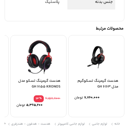
جنس بدنه
پلاستیک
محصولات مرتبط
هدست گیمینگ تسکوگیم
هدست گیمینگ تسکو مدل
هد
مدل GH 6163
GH 6155 KRONOS
سی 
7,860,000
تومان
٪
6,157,800
13
5,365,200
تومان
هدست 
خانه
لوازم جانبی
لوازم جانبی کامپیوتر
هدست - هدفون - هندزفری