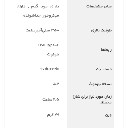
سایر مشخصات
دارای مود گیم , دارای
میکروفون جداشونده
ظرفیت باتری
۳۵۰ میلی‌آمپر‌ساعت
USB Type-C
رابط‌ها
بلوتوث
حساسیت
۹۷dB±۳dB
نسخه بلوتوث
۵.۲
زمان مورد نیاز برای شارژ
۲.۵ ساعت
محفظه
وزن
۴۹ گرم