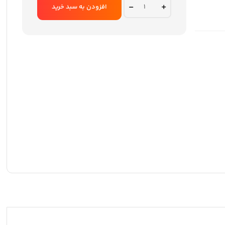
بود.
است.
کیبورد
افزودن به سبد خرید
تسکو
مدل
TK
8085GA
quantity