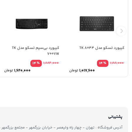
کیبورد تسکو مدل TK 8044
کیبورد بی‌سیم تسکو مدل TK
7007W
٪
٪
14
1,884,000
14
1,188,000
1,620,000
1,017,600
تومان
تومان
پشتیبانی
آدرس فروشگاه : تهران - چهار راه ولیعصر - خیابان بزرگمهر - مجتمع بزرگمهر - طبقه ۲ - 