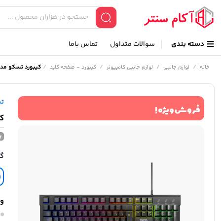
دسته بندی
سوالات متداول
تماس باما
/
/
/
/
کیبورد تسکو مدل 8085GA
خانه
لوازم جانبی
لوازم جانبی کامپیوتر
کیبورد - صفحه کلید
ت
فروش ویژه !
کی
گا
وی