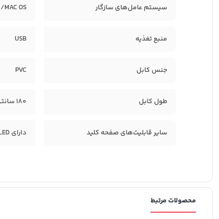
سیستم‌ عامل‌های سازگار
 /MAC OS
منبع تغذیه
USB
جنس کابل
PVC
طول کابل
۱۸۰ سانتی متر
سایر قابلیت‌های صفحه کلید
دارای LED برای Caps Lock , Num Lock , Scroll Lock
محصولات مرتبط