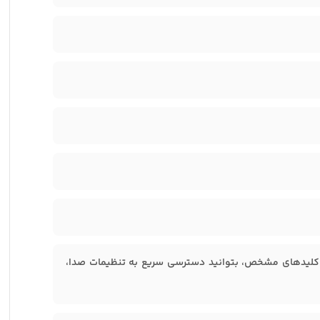
F به این کیبورد اجازه می‌دهد که با فشردن کلید Fn به همراه کلیدهای مشخص، بتوانید دسترسی سریع به تنظیمات صدا،