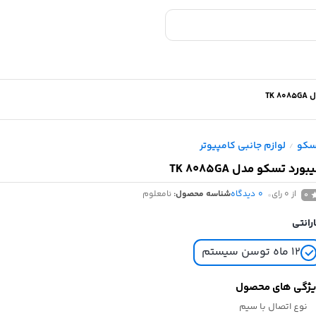
TK 
سکو
لوازم جانبی کامپیوتر
/
بورد تسکو مدل TK 8085GA
از 0 رای
0
دیدگاه
شناسه محصول:
نامعلوم
0
رانتی
۱۲ ماه توسن سیستم
ژگی های محصول
نوع اتصال
با سیم