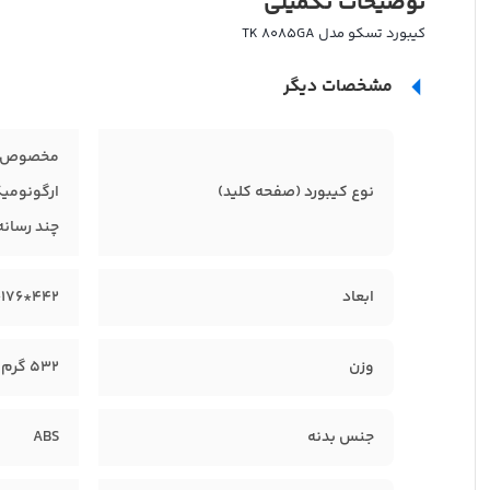
توضیحات تکمیلی
کیبورد تسکو مدل TK 8085GA
مشخصات دیگر
مخصوص ب
نوع کیبورد (صفحه کلید)
ارگونومی
چند رسانه
ابعاد
۴۴۲*۱۷۶*۳۳ میلی‌متر
وزن
۵۳۲ گرم
جنس بدنه
ABS