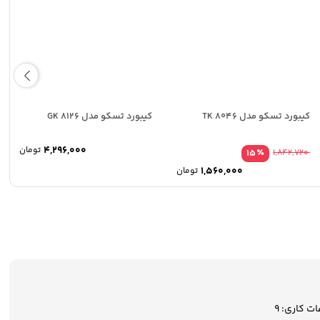
کیبورد تسکو مدل TK 8046
کیبورد تسکو مدل GK 8126
4,296,000
تومان
٪
15
1,842,720
1,560,000
تومان
ساعات کاری: 9