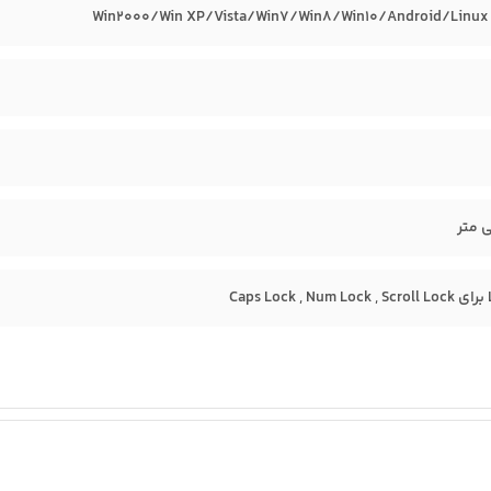
Win۲۰۰۰/Win XP/Vista/Win۷/Win۸/Win۱۰/Android/Linux