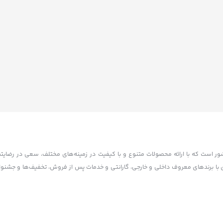
کشور است که با ارائه محصولات متنوع و با کیفیت در زمینه‌های مختلف، سعی در رضایت
تاسیس شده. آکام سنتر با همکاری با برندهای معروف داخلی و خارجی، گارانتی و خدمات پس از فروش، تخفیف‌ها و 
ده است. آکام سنتر با هدف توسعه بازار خرید و فروش الکترونیکی و افزایش رضایت مشت
امانع است. کلیه حقوق این سایت متعلق به آکام سنتر می‌باشد.