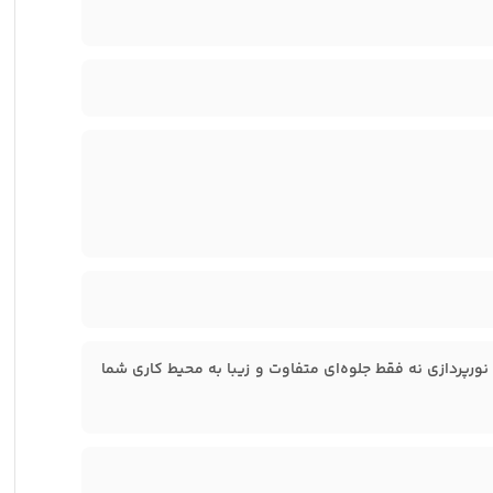
گی‌های TK ۸۰۸۵ GA، نور پس‌زمینه‌ی LED Rainbow است. این نورپردازی نه فقط جلوه‌ای متفاوت و زیبا به محیط کاری شما