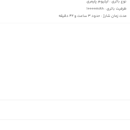
نوع باتری :
لیتیوم پلیمری
ظرفیت باتری :
10000mAh
مدت زمان شارژ :
حدود 3 ساعت و 42 دقیقه