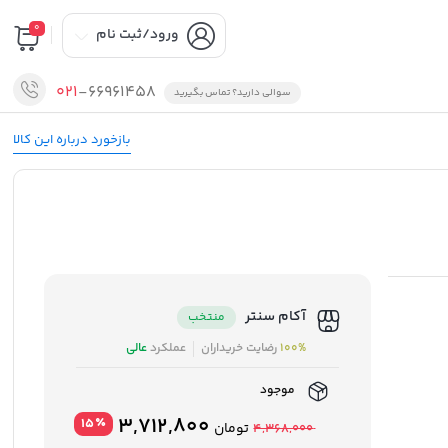
0
ورود/ثبت نام
021
-66961458
سوالی دارید؟ تماس بگیرید
بازخورد درباره این کالا
آکام سنتر
منتخب
100%
رضایت خریداران
عملکرد
عالی
موجود
قیمت
قیمت
3,712,800
٪
15
تومان
4,368,000
اصلی
فعلی