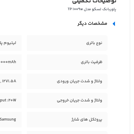
توضیحات تکمیلی
پاوربانک تسکو مدل TP 1009w
مشخصات دیگر
نوع باتری
لیتیوم پل
ظرفیت باتری
0000mAh
ولتاژ و شدت جریان ورودی
, 12V1.5A
ولتاژ و شدت جریان خروجی
tput :20W
پروتکل های شارژ
 , Samsung