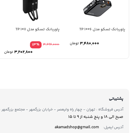
پاوربانک تسکو مدل TP 1006
پاوربانک تسکو مدل TP 1011
3,480,000
تومان
٪
13
3,696,000
3,202,800
تومان
پشتیبانی
آدرس فروشگاه : تهران - چهار راه ولیعصر - خیابان بزرگمهر - مجتمع بزرگمهر - طبقه ۲ - 
صبح الی 18 و پنج شنبه از 9 تا ۱5
akamadshop@gmail.com
آدرس ایمیل: