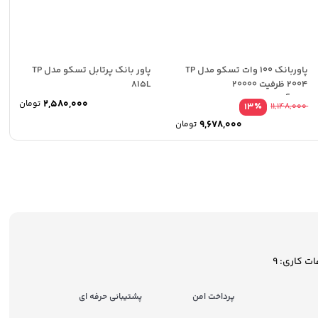
پاوربانک 100 وات تسکو مدل TP
پاور بانک پرتابل تسکو مدل TP
2004 ظرفیت 20000
815L
میلی‌آمپرساعت
2,580,000
تومان
٪
13
11,148,000
9,678,000
تومان
ساعات کاری: 9
پرداخت امن
پشتیبانی حرفه ای