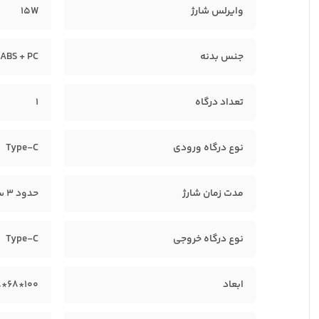
وایرلس شارژ
15W
جنس بدنه
ABS + PC
تعداد درگاه
1
نوع درگاه ورودی
Type-C
مدت زمان شارژ
حدود 3 ساعت و 42 دقیقه
نوع درگاه خروجی
Type-C
ابعاد
100*68*18 mm