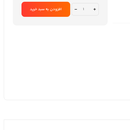
تومان 4,368,000
تومان 3,712,800
بود.
است.
پاوربانک
افزودن به سبد خرید
تسکو
مدل
TP
1009w
quantity