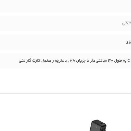
شکی
ری