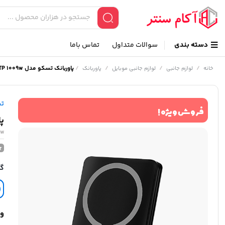
دسته بندی
سوالات متداول
تماس باما
/
/
/
/
پاوربانک تسکو مدل TP 1009w
خانه
لوازم جانبی
لوازم جانبی موبایل
پاوربانک
ت
فروش ویژه !
پا
9w
گا
وی