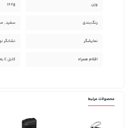
وزن
187g
رنگ‌بندی
سفید , م
نمایشگر
نشانگر نو
اقلام همراه
کابل C به C به طول ۳۰ سانتی‌متر با جریان 3A , دفترچه راهنما , کارت گارانتی
محصولات مرتبط