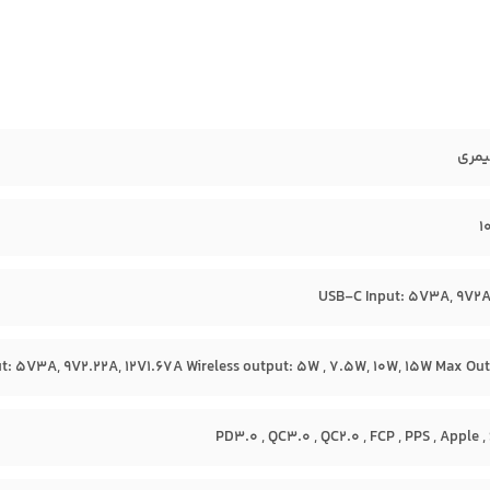
یمری
1
USB-C Input: 5V3A, 9V2A
: 5V3A, 9V2.22A, 12V1.67A Wireless output: 5W , 7.5W, 10W, 15W Max Ou
PD3.0 , QC3.0 , QC2.0 , FCP , PPS , Apple