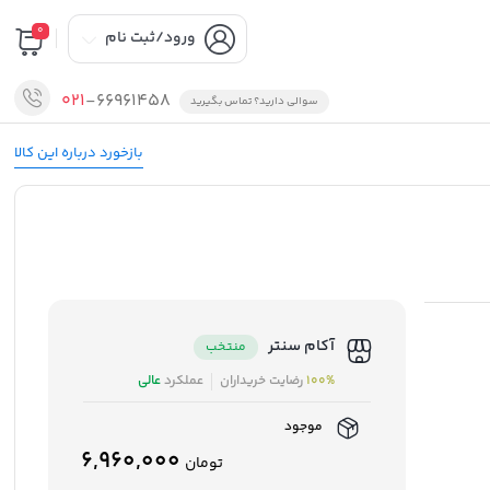
0
ورود/ثبت نام
021
-66961458
سوالی دارید؟ تماس بگیرید
بازخورد درباره این کالا
آکام سنتر
منتخب
100%
رضایت خریداران
عملکرد
عالی
موجود
6,960,000
تومان