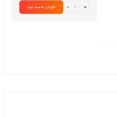
پاوربانک
افزودن به سبد خرید
تسکو
مدل
TP
883
quantity