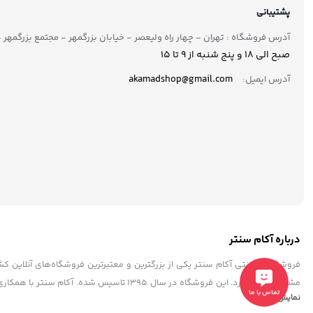
پشتیبانی
آدرس فروشگاه : تهران - چهار راه ولیعصر - خیابان بزرگمهر - مجتمع بزرگمهر - طبقه ۲ - 
صبح الی 18 و پنج شنبه از 9 تا ۱5
akamadshop@gmail.com
آدرس ایمیل:
درباره آکام سنتر
فروشگاه اینترنتی آکام سنتر یکی از بزرگترین و معتبرترین فروشگاه‌های آنلاین 
مشتریان خود دارد. این فروشگاه در سال ۱۳۹۵ 
تماس با ما
نمایش بیشتر
به فرد، پشتیبانی حرفه ای، به عنوان یک فروشگاه مطمئن و مورد اعتماد شناخته ش