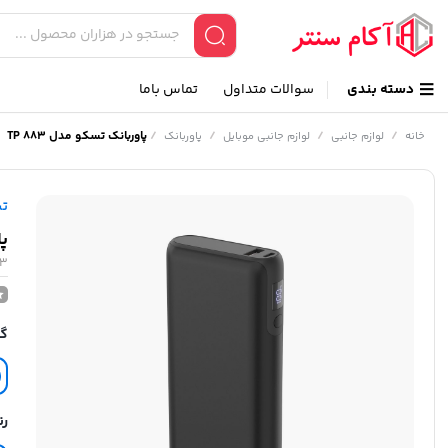
دسته بندی
سوالات متداول
تماس باما
/
/
/
/
پاوربانک تسکو مدل TP 883
خانه
لوازم جانبی
لوازم جانبی موبایل
پاوربانک
ت
پا
83
گا
رن