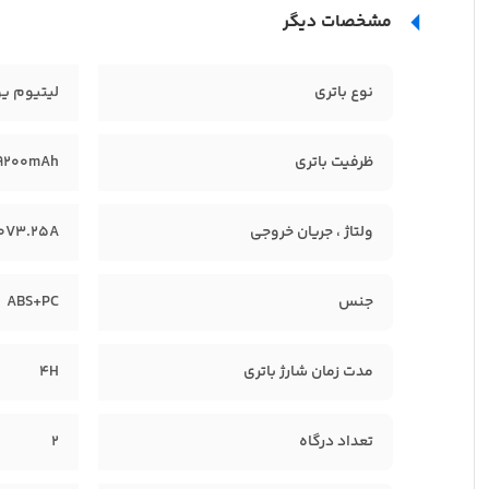
مشخصات دیگر
نوع باتری
لیتیوم ی
ظرفیت باتری
19200mAh
ولتاژ ، جریان خروجی
20V3.25A
جنس
ABS+PC
مدت زمان شارژ باتری
4H
تعداد درگاه
2