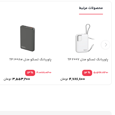
محصولات مرتبط
پاوربانک تسکو مدل TP 2007
پاوربانک تسکو مدل TP 1008w
٪
٪
13
4,088,040
14
5,592,840
3,553,200
4,786,800
تومان
تومان