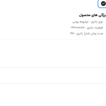
ژگی های محصول
نوع باتری :
لیتیوم یونی
ظرفیت باتری :
19200mAh
مدت زمان شارژ باتری :
4H