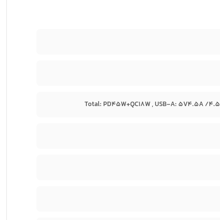
Total: PD45W+QC18W , USB-A: 5V4.5A /4.