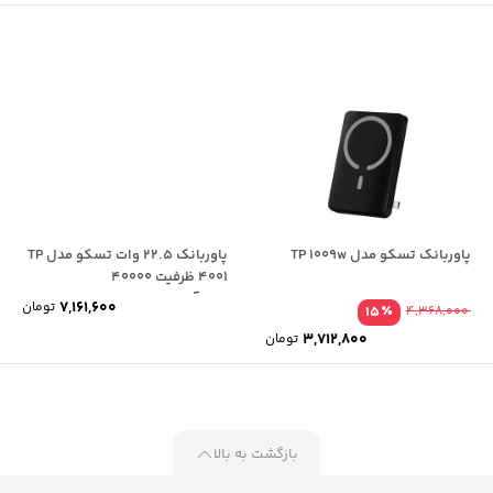
پاوربانک تسکو مدل TP 1009w
پاوربانک 22.5 وات تسکو مدل TP
4001 ظرفیت 40000
میلی‌آمپرساعت
7,161,600
تومان
٪
15
4,368,000
3,712,800
تومان
بازگشت به بالا