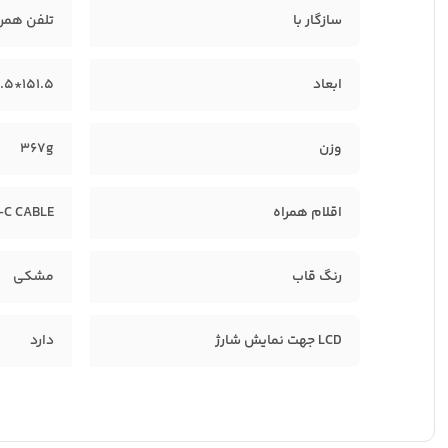
سازگار با
تلفن همرا
ابعاد
151.5*65.5*25mm
وزن
367g
اقلام همراه
-C CABLE
رنگ قاب
مشکی
LCD جهت نمایش شارژ
دارد