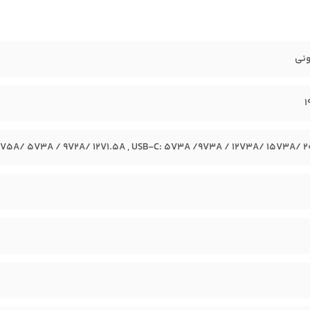
ونی
5V5A/ 5V3A / 9V2A/ 12V1.5A , USB-C: 5V3A /9V3A / 12V3A/ 15V3A/ 