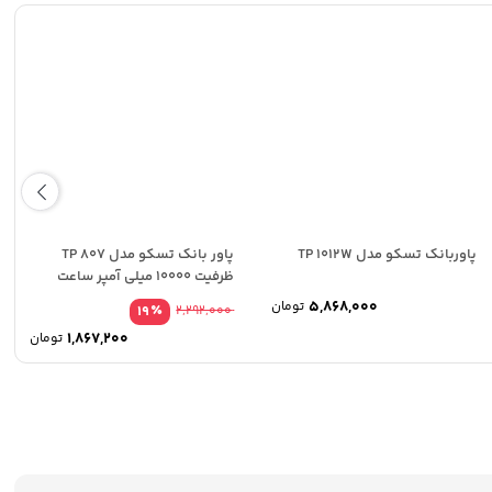
پاوربانک تسکو مدل TP 1012W
پاور بانک تسکو مدل TP 807
ظرفیت 10000 میلی آمپر ساعت
5,868,000
تومان
٪
19
2,292,000
1,867,200
تومان