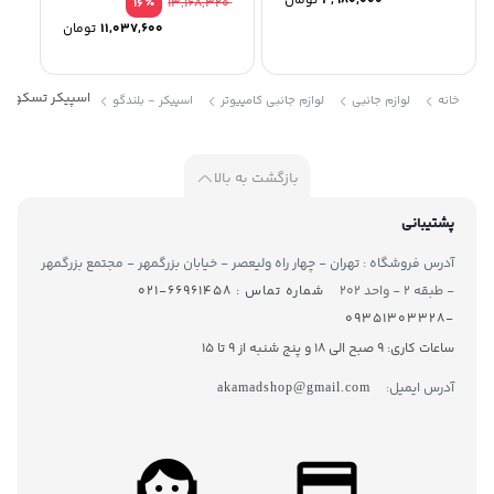
4,980,000
تومان
٪
13,168,320
16
11,037,600
تومان
اسپیکر تسکو مدل 2093
خانه
لوازم جانبی
لوازم جانبی کامپیوتر
اسپیکر - بلندگو
بازگشت به بالا
پشتیبانی
آدرس فروشگاه : تهران - چهار راه ولیعصر - خیابان بزرگمهر - مجتمع بزرگمهر
- طبقه ۲ - واحد ۲۰۲
شماره تماس : ۶۶۹۶۱۴۵۸-۰۲۱
-۰۹۳۵۱۳۰۳۳۲۸
ساعات کاری: 9 صبح الی 18 و پنج شنبه از 9 تا ۱5
آدرس ایمیل:
akamadshop@gmail.com