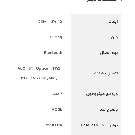
ابعاد
35*31.2*132cm
وزن
19.3Kg
نوع اتصال
Bluetooth
AUX , BT , Optical , TWS ,
اتصال دهنده
USB , 128G USB , MIC , TF
ورودی میکروفون
2 عدد
وضوح صدا
85dB
توان اسمی(P.M.P.O)
38000W