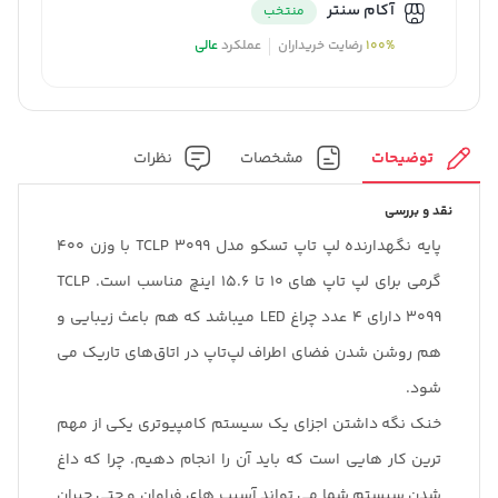
آکام سنتر
منتخب
100%
رضایت خریداران
عملکرد
عالی
توضیحات
مشخصات
نظرات
نقد و بررسی
پایه نگهدارنده لپ تاپ تسکو مدل TCLP 3099 با وزن 400
گرمی برای لپ تاپ های 10 تا 15.6 اینچ مناسب است. TCLP
3099 دارای 4 عدد چراغ‌ LED میباشد که هم باعث زیبایی و
هم روشن شدن فضای اطراف لپ‌تاپ در اتاق‌های تاریک می
شود.
خنک نگه داشتن اجزای یک سیستم کامپیوتری یکی از مهم
ترین کار هایی است که باید آن را انجام دهیم. چرا که داغ
شدن سیستم شما می تواند آسیب های فراوان و حتی جبران