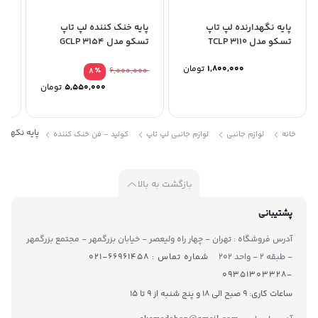
پایه نگهدارنده لپ تاپ
پایه خنک کننده لپ تاپ
پا
تسکو مدل TCLP 3110
تسکو مدل GCLP 3154
تسک
1,800,000
تومان
2,964,000
٪
6,000,000
8
5,550,000
تومان
پایه نگهدارنده
خانه
لوازم جانبی
لوازم جانبی لپ تاپ
کولپد - فن خنک کننده
بازگشت به بالا
پشتیبانی
آدرس فروشگاه : تهران - چهار راه ولیعصر - خیابان بزرگمهر - مجتمع بزرگمهر
- طبقه ۲ - واحد ۲۰۲
شماره تماس : ۶۶۹۶۱۴۵۸-۰۲۱
-۰۹۳۵۱۳۰۳۳۲۸
ساعات کاری: 9 صبح الی 18 و پنج شنبه از 9 تا ۱5