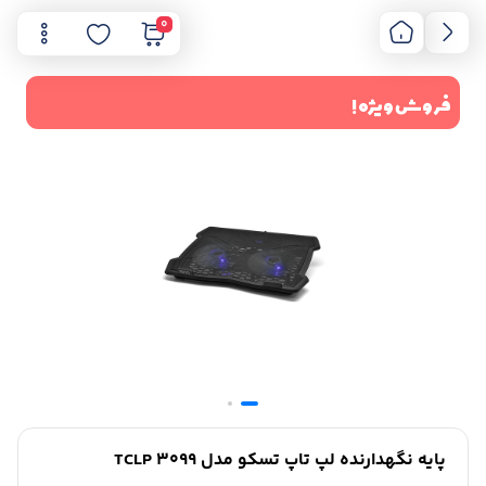
0
فروش ویژه !
پایه نگهدارنده لپ تاپ تسکو مدل TCLP 3099