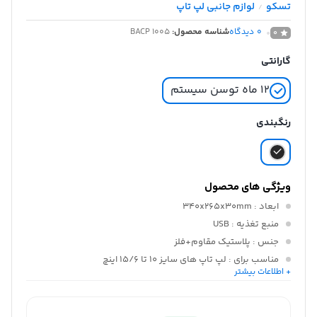
تسکو
لوازم جانبی لپ تاپ
/
0
دیدگاه
شناسه محصول:
BACP 1005
0
گارانتی
۱۲ ماه توسن سیستم
رنگبندی
ویژگی های محصول
ابعاد
: 340x265x30mm
منبع تغذیه
: USB
جنس
: پلاستیک مقاوم+فلز
مناسب برای
: لپ تاپ های سایز 10 تا 15/6 اینچ
+ اطلاعات بیشتر
سرعت فن
: 1000±10%RPM
تعداد پورت USB
: 2