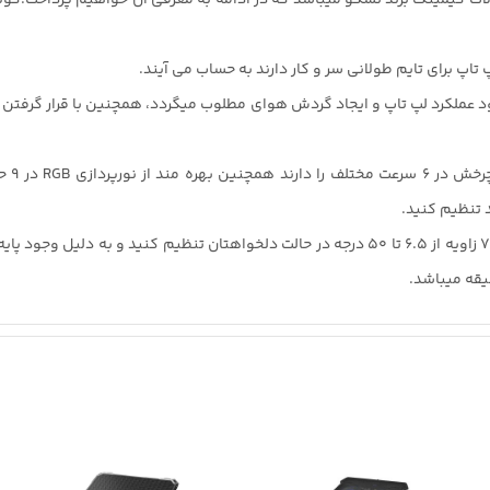
پ تاپ برای تایم طولانی سر و کار دارند به حساب می آیند.
ود عملکرد لپ تاپ و ایجاد گردش هوای مطلوب میگردد، همچنین با قرار گرفتن 
درون 
شما میتوانید پایه نگهدارنده لپ تاپ تسکو مدل GCLP 3150 را در 7 زاویه از 6.5 تا 50 درجه در حال