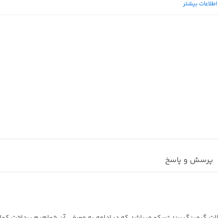
اطلاعات بیشتر
تنظیم ارتفاع
: 7 حالت
ابعاد فن ها
: Big fans : 110*110*15mm Small fans: 70*70*15 mm
پرسش و پاسخ