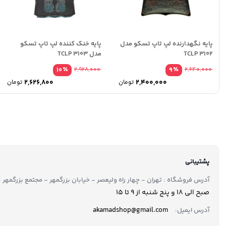
پایه نگهدارنده لپ تاپ تسکو مدل
پایه خنک کننده لپ تاپ تسکو
TCLP 3102
مدل TCLP 3103
٪
٪
10
2,928,000
9
2,640,000
2,626,800
2,400,000
تومان
تومان
پشتیبانی
آدرس فروشگاه : تهران - چهار راه ولیعصر - خیابان بزرگمهر - مجتمع بزرگمهر - طبقه ۲ - 
صبح الی 18 و پنج شنبه از 9 تا ۱5
akamadshop@gmail.com
آدرس ایمیل: