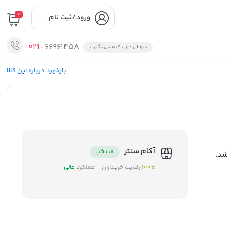
0
ورود/ثبت نام
021
-66961458
سوالی دارید؟ تماس بگیرید
بازخورد درباره این کالا
آکام سنتر
منتخب
د.
100%
رضایت خریداران
عملکرد
عالی