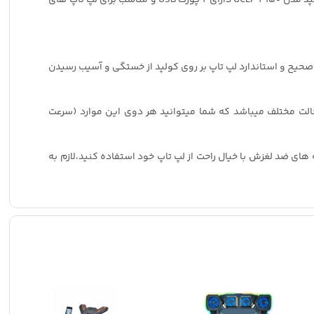
صحیح و استاندارد لپ تاپ بر روی کولپد از خستگی و آسیب رسیدن
این کولپد پر کاربرد 6 فن قدرتمند تعبیه شده که قابلیت چرخش در 6 سرعت مختلف را دارند همچنین بهره مند از نورپردازی RGB در 9 حالت مختلف میباشد که شما میتوانید هر دوی این موارد (سرعت
ت دلخواهتان تنظیم کنید و به دلیل وجود پایه های ضد لغزش با خیال راحت از لپ تاپ خود استفاده کنید،لازم به