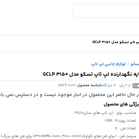
اپ تسکو مدل GCLP 3150
سکو
لوازم جانبی لپ تاپ
/
یه نگهدارنده لپ تاپ تسکو مدل GCLP 3150
از 0 رای
0
دیدگاه
شناسه محصول:
BACP 1008
0
 حال حاضر این محصول در انبار موجود نیست و در دسترس نمی باش
ژگی های محصول
مناسب برای
: لپ تاپ های سایز10تا19
تعداد پورتUSB
: 2
تعداد فن
: 6
سرعت فن
: (برای فن های کوچک)1800-2100, 1000-1300RPM(برای فن های بزرگ)