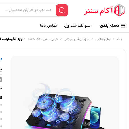
دسته بندی
سوالات متداول
تماس باما
/
/
/
/
پایه نگهدارنده لپ ت
خانه
لوازم جانبی
لوازم جانبی لپ تاپ
کولپد - فن خنک کننده
ت
پا
در
وی