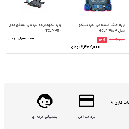
پایه خنک کننده لپ تاپ تسکو
پایه نگهدارنده لپ تاپ تسکو مدل
مدل GCLP 3154
TCLP 3110
1,800,000
تومان
٪
10
7,076,520
6,354,000
تومان
ساعات کاری: 9
پرداخت امن
پشتیبانی حرفه ای