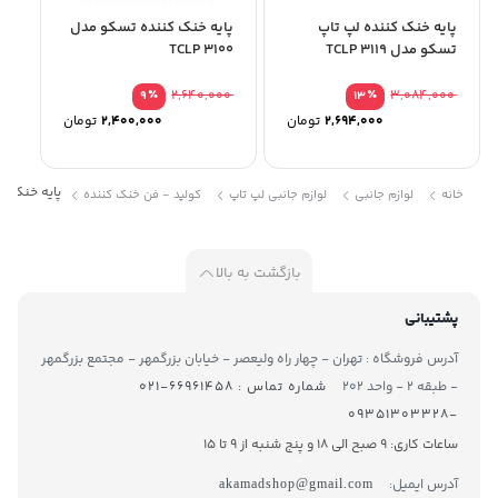
پایه خنک کننده لپ تاپ
پایه خنک کننده تسکو مدل
تسکو مدل TCLP 3119
TCLP 3100
٪
2,640,000
٪
3,084,000
9
13
2,694,000
تومان
2,400,000
تومان
پایه خنک کنند
خانه
لوازم جانبی
لوازم جانبی لپ تاپ
کولپد - فن خنک کننده
بازگشت به بالا
پشتیبانی
آدرس فروشگاه : تهران - چهار راه ولیعصر - خیابان بزرگمهر - مجتمع بزرگمهر
- طبقه ۲ - واحد ۲۰۲
شماره تماس : ۶۶۹۶۱۴۵۸-۰۲۱
-۰۹۳۵۱۳۰۳۳۲۸
ساعات کاری: 9 صبح الی 18 و پنج شنبه از 9 تا ۱5
آدرس ایمیل:
akamadshop@gmail.com