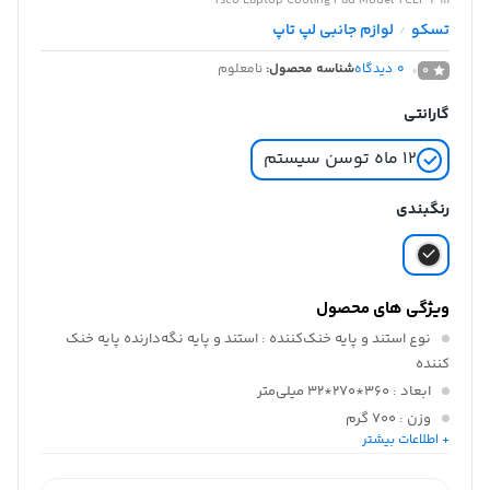
Tsco Laptop Cooling Pad Model TCLP 3111
تسکو
لوازم جانبی لپ تاپ
/
0
دیدگاه
شناسه محصول:
نامعلوم
0
گارانتی
۱۲ ماه توسن سیستم
رنگبندی
ویژگی های محصول
نوع استند و پایه خنک‌کننده
: استند و پایه نگه‌دارنده پایه خنک
کننده
ابعاد
: ۳۶۰*۲۷۰*۳۲ میلی‌متر
وزن
: ۷۰۰ گرم
+ اطلاعات بیشتر
جنس بدنه
: ABS
مناسب برای لپ تاپ های
: ۱۴.۱ تا ۱۵.۶ اینچی