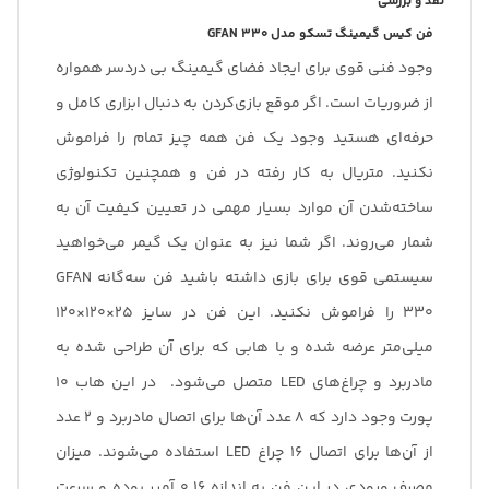
نقد و بررسی
فن کیس گیمینگ تسکو مدل
GFAN 330
وجود فنی قوی برای ایجاد فضای گیمینگ بی دردسر همواره
از ضروریات است. اگر موقع بازی‌کردن به دنبال ابزاری کامل و
حرفه‌ای هستید وجود یک فن همه چیز تمام را فراموش
نکنید. متریال به کار رفته در فن و همچنین تکنولوژی
ساخته‌شدن آن موارد بسیار مهمی در تعیین کیفیت آن به
شمار می‌روند. اگر شما نیز به عنوان یک گیمر می‌خواهید
سیستمی قوی برای بازی داشته باشید فن سه‌گانه GFAN
330 را فراموش نکنید. این فن در سایز 25×120×120
میلی‌متر عرضه شده و با هابی که برای آن طراحی شده به
مادربرد و چراغ‌های LED متصل می‌شود. در این هاب 10
پورت وجود دارد که 8 عدد آن‌ها برای اتصال مادربرد و 2 عدد
از آن‌ها برای اتصال 16 چراغ LED استفاده می‌شوند. میزان
مصرف ورودی در این فن به اندازه 0.16 آمپر بوده و سرعت