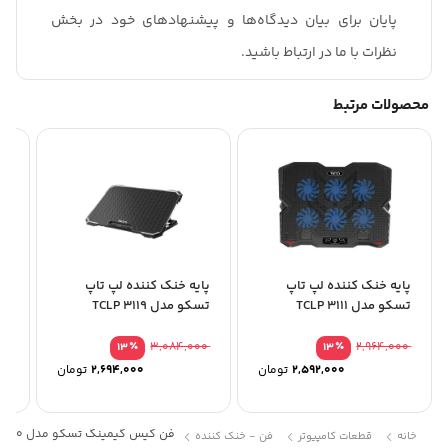
پایان برای بیان دیدگاه‌ها و پیشنهادهای خود در بخش
نظرات با ما در ارتباط باشید.
محصولات مرتبط
پایه خنک کننده لپ تاپ
پایه خنک کننده لپ تاپ
پا
تسکو مدل TCLP 3111
تسکو مدل TCLP 3119
00
2,640,000
٪
3,084,000
٪
2,964,000
13
13
2,592,000
تومان
2,694,000
تومان
فن کیس گیمینگ تسکو مدل GFAN 330
خانه
قطعات کامپیوتر
فن - خنک کننده