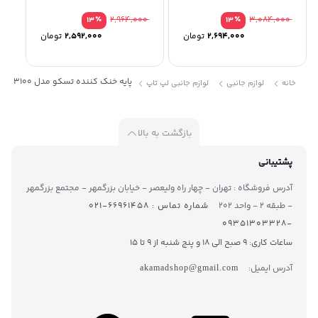
٪
2,964,000
٪
3,084,000
13
13
2,694,000
تومان
2,592,000
تومان
پایه خنک کننده تسکو مدل TCLP 3100
خانه
لوازم جانبی
لوازم جانبی لپ تاپ
بازگشت به بالا
پشتیبانی
آدرس فروشگاه : تهران - چهار راه ولیعصر - خیابان بزرگمهر - مجتمع بزرگمهر
- طبقه ۲ - واحد ۲۰۲
شماره تماس : ۶۶۹۶۱۴۵۸-۰۲۱
-۰۹۳۵۱۳۰۳۳۲۸
ساعات کاری: 9 صبح الی 18 و پنج شنبه از 9 تا ۱5
آدرس ایمیل:
akamadshop@gmail.com