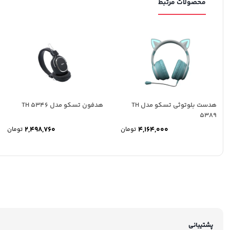
محصولات مرتبط
هدست بلوتوثی تسکو مدل TH
هدفون تسکو مدل TH 5346
5389
2,498,760
4,164,000
تومان
تومان
پشتیبانی