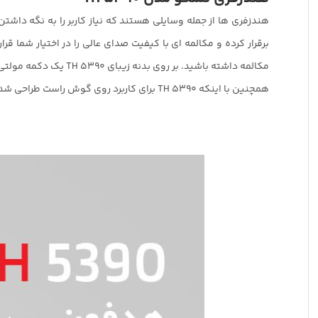
مکالمه داشته باشید. بر روی بدنه زیبای TH 5390 یک دکمه مولتی فانکشن برای کنترل پخش موسیقی و پاسخگویی به تماس تعبیه شده است.
همچنین با اینکه TH 5390 برای کاربرد روی گوش راست طراحی شده است، اما می توان آن را روی گوش چپ نیز به کار برد.