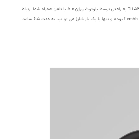
هندزفری ها از جمله وسایلی هستند که نیاز کاربر را به نگه داشتن گوشی کنار گوش برطرف می کنند. هندزفری بلوتوث تسکو (TSCO) مدل TH 5390 به راحتی توسط بلوتوث ورژن 5.0 با تلفن همراه شما ارتباط
برقرار کرده و مکالمه ای با کیفیت صدای عالی را در اختیار شما قرار خواهد داد. این هندزفری بلوتوث TH 5390 دارای باتری قابل شارژ با ظرفیت 110mAh بوده و تنها با یک بار شارژ می توانید به مدت 6.5 ساعت