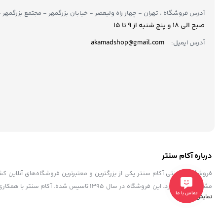
آدرس فروشگاه : تهران - چهار راه ولیعصر - خیابان بزرگمهر - مجتمع بزرگمهر - طبقه ۲ - 
صبح الی 18 و پنج شنبه از 9 تا ۱5
akamadshop@gmail.com
آدرس ایمیل:
درباره آکام سنتر
فروشگاه اینترنتی آکام سنتر یکی از بزرگترین و معتبرترین فروشگاه‌های آنلاین 
مشتریان خود دارد. این فروشگاه در سال ۱۳۹۵ 
تماس با ما
نمایش بیشتر
به فرد، پشتیبانی حرفه ای، به عنوان یک فروشگاه مطمئن و مورد اعتماد شناخته ش
در حال به‌روزرسانی و بهبود سامانه‌های خود است.