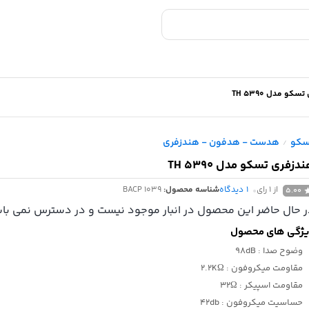
کو مدل TH 5390
سکو
هدست - هدفون - هندزفری
/
دزفری تسکو مدل TH 5390
از 1 رای
1
دیدگاه
شناسه محصول:
BACP 1039
5.00
 حال حاضر این محصول در انبار موجود نیست و در دسترس نمی باش
ژگی های محصول
وضوح صدا
: 98dB
مقاومت میکروفون
: 2.2KΩ
مقاومت اسپیکر
: 32Ω
حساسیت میکروفون
: 42db