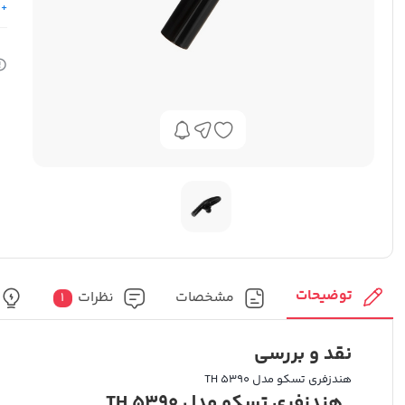
+ 
توضیحات
مشخصات
نظرات
1
نقد و بررسی
هندزفری تسکو مدل TH 5390
هندزفری تسکو مدل TH 5390