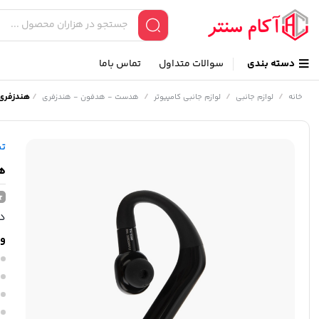
دسته بندی
سوالات متداول
تماس باما
/
/
/
/
هندزفری تس
خانه
لوازم جانبی
لوازم جانبی کامپیوتر
هدست - هدفون - هندزفری
ت
هن
در
وی