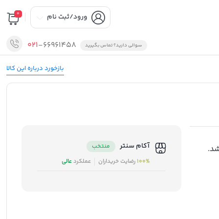
0
ورود/ثبت نام
021
-66961458
سوالی دارید؟ تماس بگیرید
بازخورد درباره این کالا
آکام سنتر
منتخب
د.
100%
رضایت خریداران
عملکرد
عالی