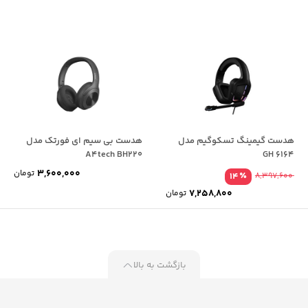
هدست گیمینگ تسکوگیم مدل
هدست بی سیم ای فورتک مدل
A4tech BH220
GH 6164
3,600,000
تومان
٪
14
8,397,600
7,258,800
تومان
بازگشت به بالا