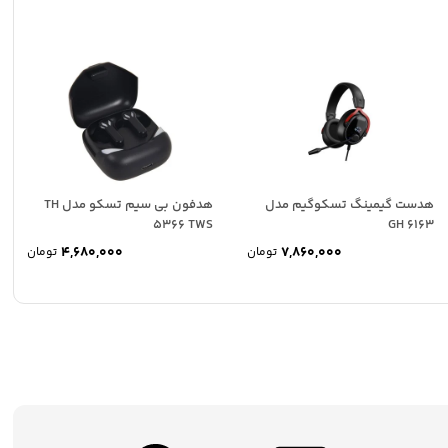
هدست گیمینگ تسکوگیم مدل
هدفون بی سیم تسکو مدل TH
5366 TWS
GH 6163
4,680,000
7,860,000
تومان
تومان