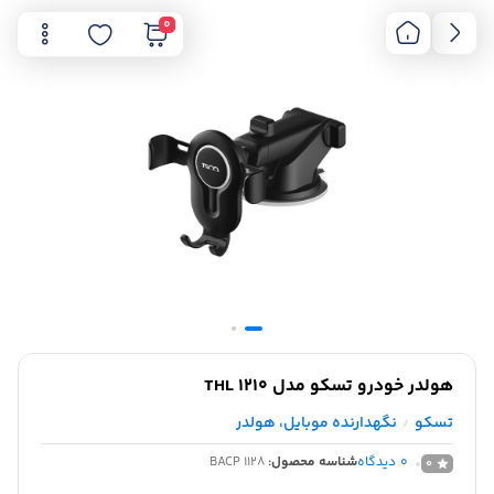
0
هولدر خودرو تسکو مدل THL 1210
تسکو
نگهدارنده موبایل، هولدر
/
0
دیدگاه
شناسه محصول:
BACP 1128
0