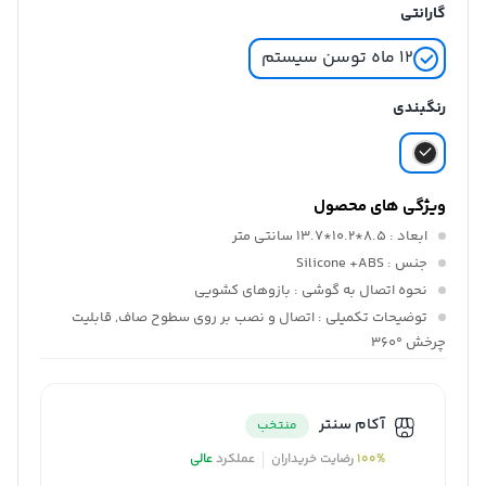
گارانتی
۱۲ ماه توسن سیستم
رنگبندی
ویژگی های محصول
ابعاد
: 8.5*10.2*13.7 سانتی متر
جنس
: Silicone +ABS
نحوه اتصال به گوشی
: بازوهای کشویی
توضیحات تکمیلی
: اتصال و نصب بر روی سطوح صاف, قابلیت
چرخش °360
آکام سنتر
منتخب
100%
رضایت خریداران
عملکرد
عالی