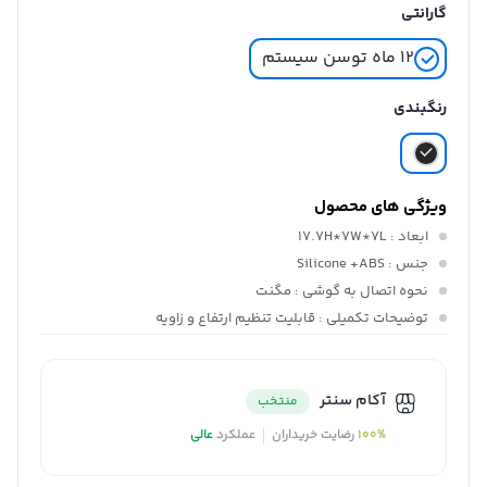
گارانتی
۱۲ ماه توسن سیستم
رنگبندی
ویژگی های محصول
ابعاد
: 17.7H*7W*7L
جنس
: Silicone +ABS
نحوه اتصال به گوشی
: مگنت
توضیحات تکمیلی
: قابلیت تنظیم ارتفاع و زاویه
آکام سنتر
منتخب
100%
رضایت خریداران
عملکرد
عالی