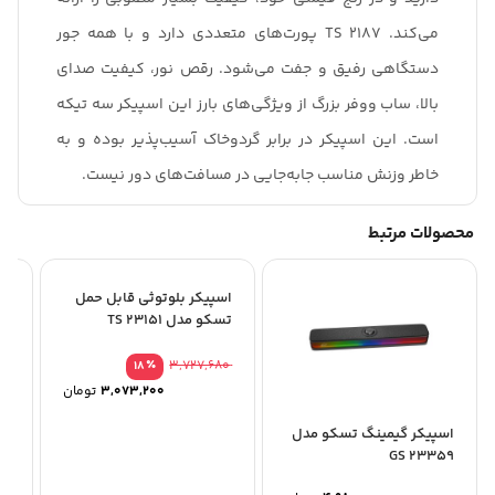
می‌کند. TS 2187 پورت‌های متعددی دارد و با همه جور
دستگاهی رفیق و جفت می‌شود. رقص نور، کیفیت صدای
بالا، ساب ووفر بزرگ از ویژگی‌های بارز این اسپیکر سه تیکه
است. این اسپیکر در برابر گردوخاک آسیب‌پذیر بوده و به
خاطر وزنش مناسب جابه‌جایی در مسافت‌های دور نیست.
محصولات مرتبط
اسپیکر بلوتوثی قابل حمل
تسکو مدل TS 23151
٪
3,727,680
18
3,073,200
تومان
اسپیکر گیمینگ تسکو مدل
اس
78
GS 23359