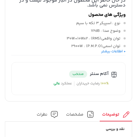
در حال حاضر این محصول در انبار موجود نیست و در
دسترس نمی باشد.
ویژگی های محصول
نوع
: اسپیکر 3 تکه با سیم
وضوح صدا
: 72dB
توان واقعی(RMS)
: 30W+10Wx2
توان اسمی(P.M.P.O)
: 2900W
+ اطلاعات بیشتر
پشتیبانی فاصله
: 8M
نسخه بلوتوث
: 4.2+EDR
آکام سنتر
منتخب
100%
رضایت خریداران
عملکرد
عالی
توضیحات
مشخصات
نظرات
نقد و بررسی