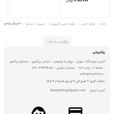
4,980,000
تومان
2,490,000
اسپیکر رومیزی دسک
خانه
لوازم جانبی
لوازم جانبی کامپیوتر
اسپیکر - بلندگو
بازگشت به بالا
پشتیبانی
آدرس فروشگاه : تهران - چهار راه ولیعصر - خیابان بزرگمهر - مجتمع بزرگمهر
- طبقه ۲ - واحد ۲۰۲
شماره تماس : ۶۶۹۶۱۴۵۸-۰۲۱
-۰۹۳۵۱۳۰۳۳۲۸
ساعات کاری: 9 صبح الی 18 و پنج شنبه از 9 تا ۱5
آدرس ایمیل:
akamadshop@gmail.com