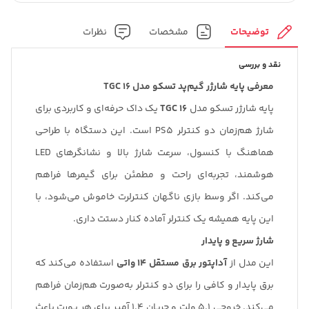
توضیحات
مشخصات
نظرات
نقد و بررسی
معرفی پایه شارژر گیم‌پد تسکو مدل TGC 16
پایه شارژر تسکو مدل
TGC 16
یک داک حرفه‌ای و کاربردی برای
شارژ هم‌زمان دو کنترلر PS5 است. این دستگاه با طراحی
هماهنگ با کنسول، سرعت شارژ بالا و نشانگرهای LED
هوشمند، تجربه‌ای راحت و مطمئن برای گیمرها فراهم
می‌کند. اگر وسط بازی ناگهان کنترلرت خاموش می‌شود، با
این پایه همیشه یک کنترلر آماده کنار دستت داری.
شارژ سریع و پایدار
این مدل از
آداپتور برق مستقل 14 واتی
استفاده می‌کند که
برق پایدار و کافی را برای دو کنترلر به‌صورت هم‌زمان فراهم
می‌کند. خروجی 5.1 ولت و جریان 1.4 آمپر برای هر پورت باعث