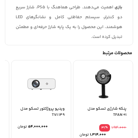
بازی
اهمیت می‌دهند. طراحی هماهنگ با PS5، شارژ سریع
دو کنترلر، سیستم حفاظتی کامل و نشانگرهای LED
هوشمند، این محصول را به یک پایه شارژ حرفه‌ای و مطمئن
تبدیل کرده است.
محصولات مرتبط
پنکه شارژی تسکو مدل
ویدیو پروژکتور تسکو مدل
وی
53
TVI 149
TFAN 01
54,000,000
تومان
٪
1,914,000
31
1,314,000
تومان