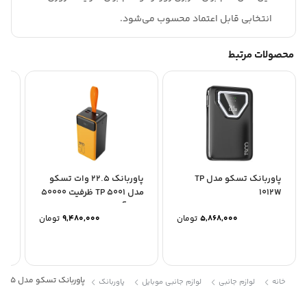
انتخابی قابل اعتماد محسوب می‌شود.
محصولات مرتبط
پاوربانک تسکو مدل TP
پاوربانک 22.5 وات تسکو
1012W
مدل TP 5001 ظرفیت 50000
07
میلی‌آمپرساعت
5,868,000
تومان
9,480,000
تومان
5,592,840
پاوربانک تسکو مدل TP 985
خانه
لوازم جانبی
لوازم جانبی موبایل
پاوربانک