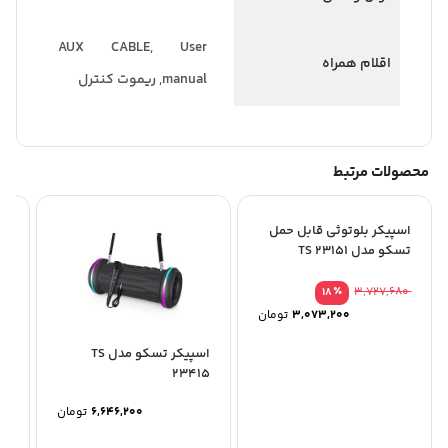
AUX CABLE, User
اقلام همراه
manual, ریموت کنترل
محصولات مرتبط
اسپیکر بلوتوثی قابل حمل
تسکو مدل TS 23151
٪
3,727,680
18
3,073,200
تومان
اسپیکر تسکو مدل TS
اس
29
23415
6,646,200
تومان
3,550,000