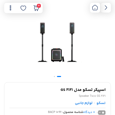
0
اسپیکر تسکو مدل GS 2121
Speaker Tsco GS 2121
تسکو
لوازم جانبی
/
0
دیدگاه
شناسه محصول:
BACP 1096
0