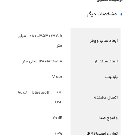
توضیحات تکمیلی
مشخصات دیگر
277.5*353*280 میلی
ابعاد ساب ووفر
متر
ابعاد ساند بار
118*1020*120 میلی متر
بلوتوث
V 5.0
Aux/ bluetooth, FM,
اتصال دهنده
USB
وضوح صدا
70dB
توان واقعی(RMS)
120W